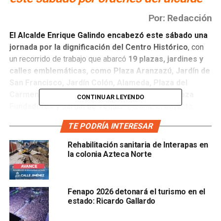
Por: Redacción
El Alcalde Enrique Galindo encabezó este sábado una
jornada por la dignificación del Centro Histórico
, con
un recorrido de trabajo que abarcó
19 plazas, jardines y
calles emblemáticas, como Plaza Aranzazú, Jardín de
San Francisco, Jardín Colón, Alameda, Plaza del
Carmen, San Juan de Dios, Plaza de Armas, Plaza
CONTINUAR LEYENDO
Fundadores y Jardín de Tequis.
Durante el trayecto,
Enrique Galindo supervisó labores de mantenimiento,
TE PODRÍA INTERESAR
limpieza, rehabilitación urbana y atención ciudadana, con la
participación directa de todas las áreas municipales.
Rehabilitación sanitaria de Interapas en
la colonia Azteca Norte
El Presidente Municipal reafirmó que el Centro
Histórico es una prioridad para su administración,
no
solo como símbolo cultural, sino como un espacio vivo,
Fenapo 2026 detonará el turismo en el
digno y seguro para la convivencia de potosinos y
estado: Ricardo Gallardo
visitantes: “No vamos a permitir que el Centro se degrade,