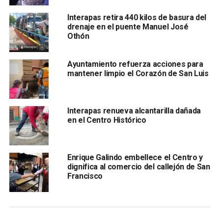
lo vamos a seguir defendiendo con acciones, con
presencia institucional y con la participación de todos”.
Interapas retira 440 kilos de basura del
drenaje en el puente Manuel José
Alfredo Arroyo, propietario del reconocido Café
Othón
Cortao, calificó esta jornada de trabajo como una
“reunión por amor a San Luis”
, donde se demuestra que
Ayuntamiento refuerza acciones para
con acciones conjuntas es posible mantener el Centro
mantener limpio el Corazón de San Luis
Histórico en buenas condiciones. “Es algo que no se había
visto, todos trabajando por la ciudad que queremos”,
expresó.
Interapas renueva alcantarilla dañada
en el Centro Histórico
Enrique Galindo embellece el Centro y
dignifica al comercio del callejón de San
Francisco
Por su parte,
Mónica Heredia, Presidenta de la
asociación Nuestro Centro y del Consejo de