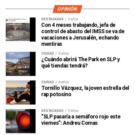
OPINIÓN
DESTACADAS
2 años
Con 4 meses trabajando, jefa de
control de abasto del IMSS se va de
vacaciones a Jerusalén, echando
mentiras
CIUDAD
4 años
¿Cuándo abrirá The Park en SLP y
qué tiendas tendrá?
CIUDAD
4 años
Tornillo Vázquez, la joven estrella del
rap potosino
DESTACADAS
5 años
“SLP pasaría a semáforo rojo este
viernes”: Andreu Comas