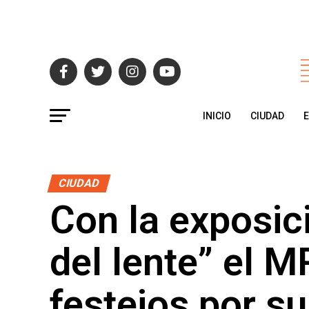
INICIO
CIUDAD
CIUDAD
Con la exposic
del lente” el M
festejos por su