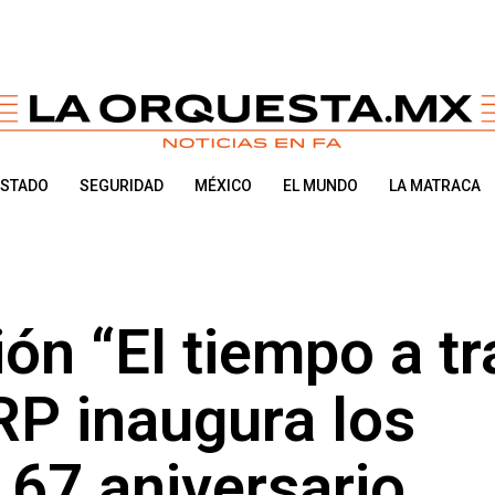
ESTADO
SEGURIDAD
MÉXICO
EL MUNDO
LA MATRACA
ión “El tiempo a t
RP inaugura los
 67 aniversario