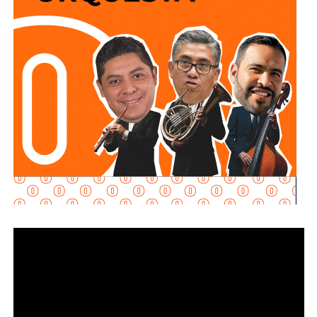
Adelantó que el resultado de las diligencias definirá si
hubo alguna irregularidad.
Al momento de la entrevista, la fiscal no había tenido
contacto con
Juan Antonio Villa Gutiérrez
, comisario de la
Secretaría de Seguridad Pública y
Protección Ciudadana Municipal (SSPC)
, ni con el
alcalde Enrique Galindo Ceballos
, sobre este caso.
La titular de la
FGESLP
sostuvo que el escrutinio sobre la
actuación policial es de interés público. “A todo el mundo