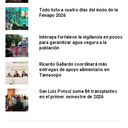
Latinoamérica de FamilySearch, Tom Hill, y marca el inicio
Todo listo a cuatro días del inicio de la
de un proyecto trascendental en materia de digitalización
Fenapo 2026
del fondo antiguo que beneficiará a quienes buscan
conocer más sobre su pasado familiar.
Interapa fortalece la vigilancia en pozos
para garantizar agua segura a la
población
Ricardo Gallardo coordinará más
entregas de apoyo alimentario en
Tamasopo
FamilySearch, es una entidad sin fines de lucro fundada
originalmente en 1894 como la Sociedad Genealógica de
San Luis Potosí suma 84 transplantes
Utah; actualmente, es la asociación genealógica más
en el primer semestre de 2026
grande del mundo, con registros en más de 110 países. En
México, la organización ha desempeñado un papel clave
en la digitalización de registros históricos, contribuyendo
al acceso de censos, registros civiles y documentos. Tan