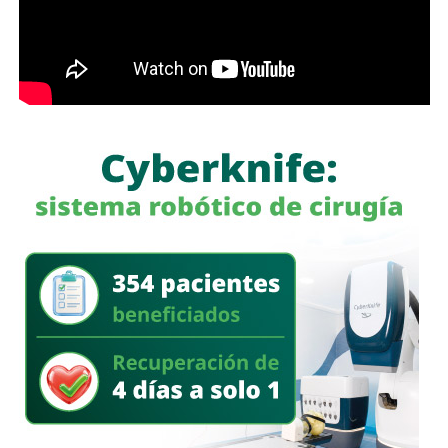
nos conviene saber qué está haciendo nuestro policía”,
afirmó.
García Cázares
llamó a la ciudadanía a denunciar
cualquier conducta irregular y aclaró que el llamado no se
limita a la corporación municipal, sino que abarca a todas
las policías que operan en el estado. Habló de una
“apertura total” de la dependencia para recibir esas
denuncias.
También lee:
Guardia Civil detiene a cuatro presuntos
delincuentes y asegura armas durante operativos en SLP