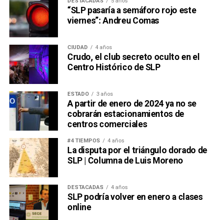
DESTACADAS
5 años
“SLP pasaría a semáforo rojo este
viernes”: Andreu Comas
CIUDAD
4 años
Crudo, el club secreto oculto en el
Centro Histórico de SLP
ESTADO
3 años
A partir de enero de 2024 ya no se
cobrarán estacionamientos de
centros comerciales
#4 TIEMPOS
4 años
La disputa por el triángulo dorado de
SLP | Columna de Luis Moreno
DESTACADAS
4 años
SLP podría volver en enero a clases
online