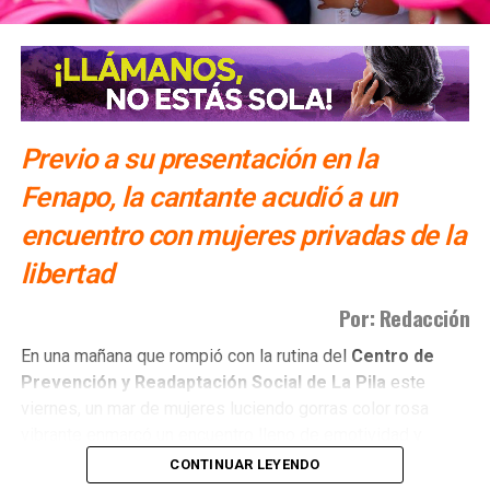
Previo a su presentación en la
Fenapo, la cantante acudió a un
encuentro con mujeres privadas de la
libertad
Por: Redacción
​En una mañana que rompió con la rutina del
Centro de
Prevención y Readaptación Social de La Pila
este
viernes, un mar de mujeres luciendo gorras color rosa
vibrante enmarcó un encuentro lleno de emotividad y
empatía.
CONTINUAR LEYENDO