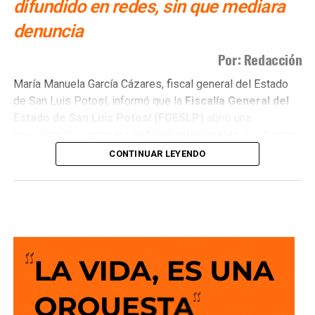
difundido en redes, sin que mediara
denuncia
Por: Redacción
María Manuela García Cázares, fiscal general del Estado
de San Luis Potosí, informó que la
Fiscalía General del
Estado de San Luis Potosí (FGESLP)
abrió una
investigación contra los
policías municipales
que fueron
captados en cámara en un sitio que las autoridades tienen
CONTINUAR LEYENDO
identificado como
punto de venta de drogas
.
La indagatoria arrancó sin que mediara denuncia
ciudadana. “Por las redes es un acto que se puede hacer
de oficio y nosotros lo estamos haciendo”, dijo la fiscal al
ser cuestionada sobre el caso.
García Cázares
planteó que el eje de la revisión será
determinar la conducta de los elementos en ese punto:
qué acción realizaban y por qué se detuvieron ahí.