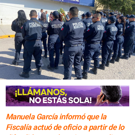
al menos una noche. Además de la Fenapo, invitó a
conocer las cuatro regiones del estado con estancias de
una o dos noches.
El número exacto de paquetes vendidos o apartados por
las agencias solo se conocerá al cierre de la temporada,
dijo Alonso.
También lee:
Gallardo arranca operativo de seguridad para
Fenapo 2026
Manuela García informó que la
Fiscalía actuó de oficio a partir de lo