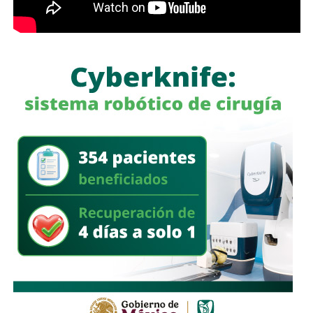
litros de petrolífero
, una máquina asfaltadora,
un
generador eléctrico de diésel, una máquina
roscadora para tuberías, equipo de cómputo, una
camioneta tipo pick up
, documentación diversa y
alrededor de 40 cinchos de seguridad para escotillas de
pipas, utilizados comúnmente en el transporte de
combustibles.
En un segundo cateo, realizado en la comunidad de
Laguna de San Vicente
, también en territorio potosino, la
FGR aseguró otro inmueble donde presuntamente operaba
un centro de procesamiento ilegal de hidrocarburos.