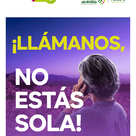
Procuración de Justicia 2026-2029
, cuyo objetivo es
combatir los delitos de alto impacto, entre ellos el robo y
procesamiento ilegal de hidrocarburos.
Según la institución, el desmantelamiento de estos
centros clandestinos representa un golpe a las
estructuras logísticas y financieras dedicadas al mercado
ilícito de combustibles, una actividad que genera pérdidas
millonarias para el Estado y representa riesgos para la
infraestructura energética nacional.
Las autoridades señalaron que las investigaciones
continúan para identificar a las personas responsables de
operar estos inmuebles, así como las posibles redes
criminales relacionadas con el procesamiento y
distribución ilegal de combustibles.
También lee:
Tangamanga prevé refuerzo con Guardia Civil
tras dos su1c1d10s