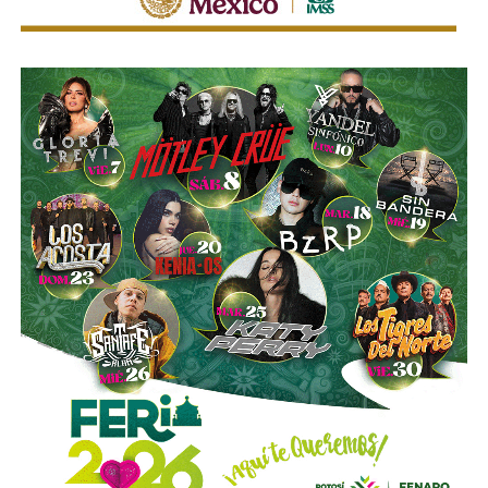
Ahí fueron encontrados
18 tanques verticales
, dos líneas
completas de producción para hidrocarburos, alrededor de
40 mil litros de petróleo crudo y diésel
, además de
muestras de ácido sulfúrico, hidrocarburos y diversa
documentación relacionada con la operación del sitio.
Las investigaciones también permitieron ejecutar cateos
en Tizayuca, Hidalgo, y Cuautla, Morelos.
En Hidalgo fueron asegurados más de
456 mil litros
de un
líquido que podría corresponder a hidrocarburos o
productos químicos utilizados para su procesamiento,
mientras que en Morelos se localizaron documentos,
talones de cheques y muestras obtenidas de diversos
contenedores.
La Fiscalía General de la República informó que estos
operativos forman parte del
Plan Estratégico de