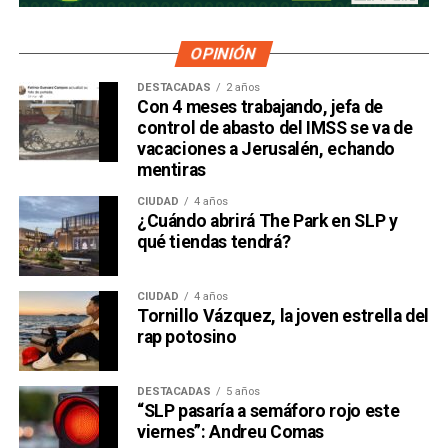
OPINIÓN
DESTACADAS
2 años
Con 4 meses trabajando, jefa de
control de abasto del IMSS se va de
vacaciones a Jerusalén, echando
mentiras
CIUDAD
4 años
¿Cuándo abrirá The Park en SLP y
qué tiendas tendrá?
CIUDAD
4 años
Tornillo Vázquez, la joven estrella del
rap potosino
DESTACADAS
5 años
“SLP pasaría a semáforo rojo este
viernes”: Andreu Comas