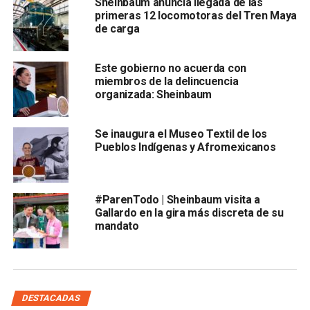
Sheinbaum anuncia llegada de las
desconocimiento del impacto real de cada actividad
primeras 12 locomotoras del Tren Maya
digital
.
de carga
Según la
Revista del Consumidor
, incluso acciones tan
simples como
navegar en redes sociales, ver reels o
Este gobierno no acuerda con
miembros de la delincuencia
hacer scroll constante
organizada: Sheinbaum
Se inaugura el Museo Textil de los
Pueblos Indígenas y Afromexicanos
#ParenTodo | Sheinbaum visita a
Gallardo en la gira más discreta de su
pueden generar
un gasto considerable de megas
,
mandato
especialmente si se realizan fuera de una red Wi-Fi.
Además,
la configuración del celular puede seguir
usando datos móviles cuando el wifi es débil
, lo que
pasa desapercibido para muchos usuarios.
DESTACADAS