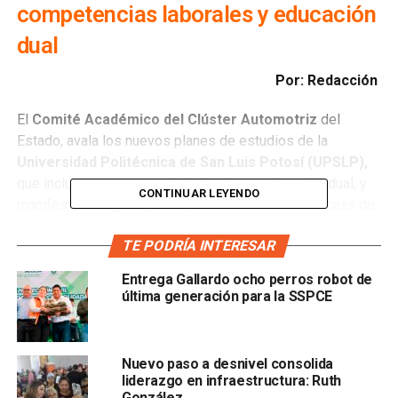
competencias laborales y educación
dual
Por: Redacción
El
Comité Académico del Clúster Automotriz
del
Estado, avala los nuevos planes de estudios de la
Universidad Politécnica de San Luis Potosí (UPSLP),
que incluyen competencias laborales y educación dual, y
CONTINUAR LEYENDO
manifestó su agrado y apoyo a la propuesta de la casa de
estudios ya que es una herramienta efectiva para la
TE PODRÍA INTERESAR
formación de profesionales en el sector automotriz.
Entrega Gallardo ocho perros robot de
Bajo la encomienda del Gobernador Ricardo Gallardo
última generación para la SSPCE
Cardona, de acercar más apoyo a la formación de las y los
potosinos que permita responder al crecimiento
económico acelerado del Estado, el rector de la
UPSLP,
Nuevo paso a desnivel consolida
Néstor Eduardo Garza Álvarez, d
etalló que la
liderazgo en infraestructura: Ruth
universidad impulsa planes para establecer el Comité de
González