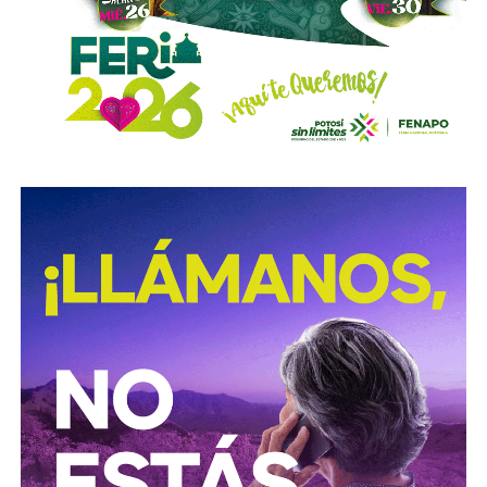
aparentes de estos o realicen actos jurídicos simulados
con el propósito de evitar que se cumplan las
obligaciones alimentarias.
Para estas conductas se contempla una sanción de seis
meses a tres años de prisión, además de una sanción
pecuniaria de 60 a 300 días del valor de la Unidad de
Medida y Actualización (UMA).
La iniciativa fue turnada a la Comisión Primera de Justicia
para su análisis y dictamen correspondiente.
También lee:
Cuauhtli Badillo pide a alcaldes denunciar
movimientos ligados al huachicol