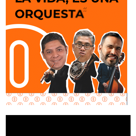
acciones realizadas con apoyo de terceros para ocultar o
transferir bienes.
Explicó que la propuesta se desarrolla en dos vertientes
principales: e
stablecer de manera objetiva
determinadas conductas evasivas del deudor
alimentario
y penalizar la coparticipación de terceras
personas que, con conocimiento de la obligación
existente, contribuyan a impedir su cumplimiento.
La diputada María Dolores Robles Chairez destacó que la
modificación busca brindar mayores herramientas jurídicas
para proteger el derecho de niñas, niños y demás
personas acreedoras alimentarias, evitando que
maniobras de carácter patrimonial sean utilizadas para
obstaculizar el cumplimiento de las obligaciones
establecidas por la autoridad judicial.
Señaló que existen casos en los que los deudores
alimentarios recurren a actos jurídicos o materiales que