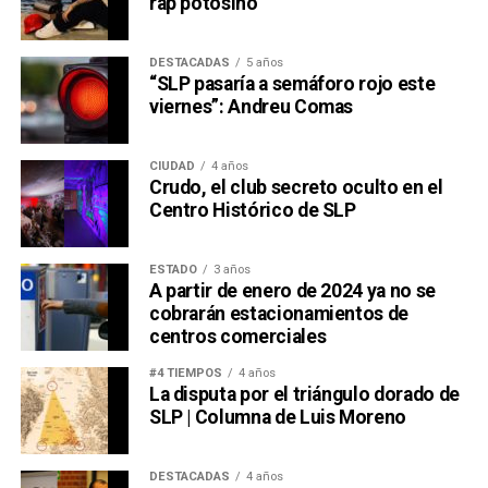
rap potosino
DESTACADAS
5 años
“SLP pasaría a semáforo rojo este
viernes”: Andreu Comas
CIUDAD
4 años
Crudo, el club secreto oculto en el
Centro Histórico de SLP
ESTADO
3 años
A partir de enero de 2024 ya no se
cobrarán estacionamientos de
centros comerciales
#4 TIEMPOS
4 años
La disputa por el triángulo dorado de
SLP | Columna de Luis Moreno
DESTACADAS
4 años