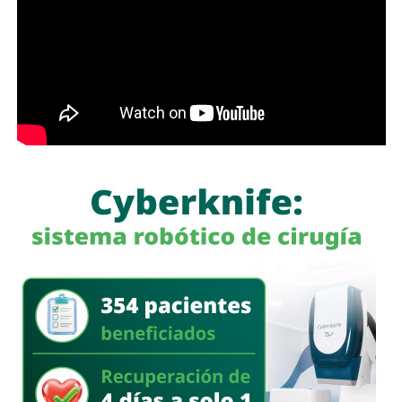
aparentemente pueden ser lícitos, pero que tienen como
finalidad eludir sus responsabilidades. Entre estas
prácticas se encuentran la renuncia voluntaria a empleos
estables, la solicitud de licencias sin goce de sueldo
durante periodos relacionados con procesos familiares y
la transferencia de bienes a familiares o personas de
confianza que actúan como titulares aparentes.
Con esta iniciativa se busca establecer que comete el
delito de incumplimiento de las obligaciones de
asistencia familiar quien se coloque intencionalmente en
estado de insolvencia con el propósito de eludir el
cumplimiento de las obligaciones alimentarias
establecidas por la ley.