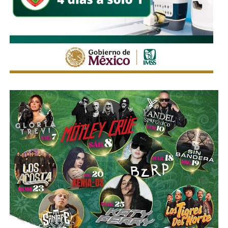
La legislación establecerá que, salvo prueba en contrario,
se presumirá dicha intención cuando el deudor, sin causa
justificada, renuncie a su empleo o solicite licencia sin
goce de sueldo, cuando este constituya su único o
principal medio para obtener ingresos.
Asimismo, se establecen sanciones para quienes, durante
un proceso judicial o existiendo una resolución firme,
enajenen intencionalmente de manera parcial o total sus
bienes con la finalidad de eludir obligaciones alimentarias.
De igual manera, se sancionará a quienes, teniendo
conocimiento de la existencia de una obligación
alimentaria o de un proceso judicial en curso, ayuden al
deudor a ocultar bienes, acepten figurar como titulares