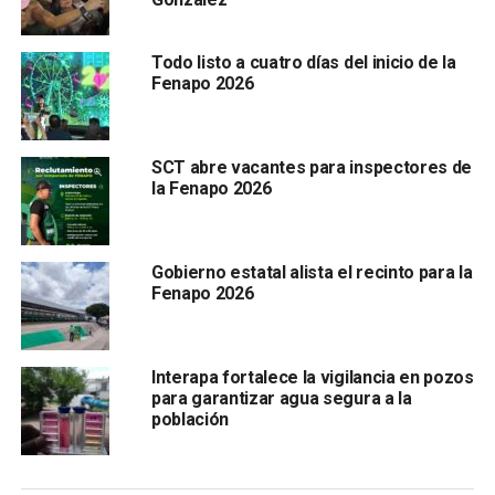
Vinculación, mismo que está normado para su creación
desde 2008, pero nunca ha sido implementado, lo que
Todo listo a cuatro días del inicio de la
fortalecerá el vínculo con el sector empresarial.
Fenapo 2026
SCT abre vacantes para inspectores de
la Fenapo 2026
Gobierno estatal alista el recinto para la
El director de la empresa
PEASA, José Valencia
, celebró
Fenapo 2026
el nuevo rumbo de la Universidad, tras cuestionar por qué
no lo había hecho la herencia maldita, lo que causó un
rezago académico de más de diez años; sin embargo,
Interapa fortalece la vigilancia en pozos
también destacó que hoy el Gobierno del Estado trabaja en
para garantizar agua segura a la
población
seguir el ritmo que demanda el mercado económico y
laboral.