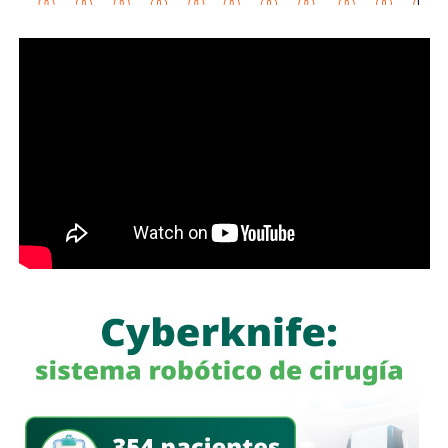
obligaciones alimentarias.
Como parte de la estrategia de movilidad, la avenida
Francisco Martínez de la Vega, en el tramo comprendido
Para estas conductas se contempla una sanción de seis
entre avenida de las Torres y avenida Simón Díaz,
meses a tres años de prisión, además de una sanción
permanecerá cerrada al tránsito vehicular.
El primer
pecuniaria de 60 a 300 días del valor de la Unidad de
tramo, de avenida de las Torres al callejón peatonal
Medida y Actualización (UMA).
América del Sur,
La iniciativa fue turnada a la Comisión Primera de Justicia
para su análisis y dictamen correspondiente.
También lee:
Cuauhtli Badillo pide a alcaldes denunciar
movimientos ligados al huachicol
será habilitado como callejón peatonal, mientras que el
segundo tramo funcionará como zona exclusiva para
ascenso y descenso de taxis.
La SSPC de la Capital exhorta a las y los asistentes a