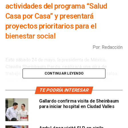
actividades del programa “Salud
Casa por Casa” y presentará
proyectos prioritarios para el
bienestar social
Por: Redacción
Este sábado 24 de mayo, la presidenta de México,
Claudia Sheinbaum Pardo
,
realizará una gira de
trabajo por los estados de San Luis Potosí y Sinaloa
,
CONTINUAR LEYENDO
donde pondrá en marcha acciones clave enfocadas en
mejorar el bienestar de la población.
TE PODRÍA INTERESAR
La agenda iniciará en
San Luis Potosí a las 11:00 horas,
Gallardo confirma visita de Sheinbaum
para iniciar hospital en Ciudad Valles
con una asamblea del programa “Salud Casa por
Casa”
en la Unidad de Medicina Familiar No. 45 del
Instituto Mexicano del Seguro Social (IMSS).
Más tarde,
a las 13:00 horas, en el municipio de Villa Hidalgo,