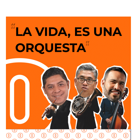
vehicular
durante el desarrollo del evento.
Para el acceso de vehículos, se realiza cambio a un
La legislación establecerá que, salvo prueba en contrario,
solo sentido de circulación en la avenida de las
se presumirá dicha intención cuando el deudor, sin causa
Torres, de norponiente a suroriente,
por lo que
los
justificada, renuncie a su empleo o solicite licencia sin
vehículos que ingresen a la zona de la FENAPO
goce de sueldo, cuando este constituya su único o
deberán hacerlo desde Calzada de Guadalup
e,
principal medio para obtener ingresos.
utilizando esta vialidad como acceso principal. Como
alternativa,
se contará con un acceso secundario por
Asimismo, se establecen sanciones para quienes, durante
avenida Simón Díaz, p
roveniente de avenida de la
un proceso judicial o existiendo una resolución firme,
Constitución.
enajenen intencionalmente de manera parcial o total sus
bienes con la finalidad de eludir obligaciones alimentarias.
Para la salida del recinto,
el flujo vehicular se distribuirá
principalmente hacia Circuito Potosí,
mediante la
De igual manera, se sancionará a quienes, teniendo
incorporación desde avenida de las Torres. Como salida
conocimiento de la existencia de una obligación
secundaria, los automovilistas podrán continuar por esta
alimentaria o de un proceso judicial en curso, ayuden al
misma vialidad para incorporarse a avenida Simón Díaz,
deudor a ocultar bienes, acepten figurar como titulares
con dirección a avenida de la Constitución y el
aparentes de estos o realicen actos jurídicos simulados
fraccionamiento Simón Díaz.
con el propósito de evitar que se cumplan las