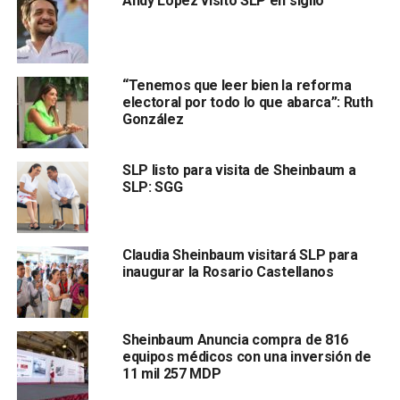
Andy López visitó SLP en sigilo
Sheinbaum presentará avances e información sobre
proyectos prioritarios para la entidad.
“Tenemos que leer bien la reforma
electoral por todo lo que abarca”: Ruth
González
SLP listo para visita de Sheinbaum a
SLP: SGG
Posteriormente,
la mandataria se trasladará a
Mazatlán, Sinaloa, donde a las 15:45 horas
(hora local),
Claudia Sheinbaum visitará SLP para
inaugurar la Rosario Castellanos
encabezará
otra asamblea del programa “Salud Casa
por Casa”
, esta vez en el Hospital General del municipio.
También lee:
Claudia Sheinbaum visitará SLP para
Sheinbaum Anuncia compra de 816
equipos médicos con una inversión de
inaugurar la Rosario Castellano
11 mil 257 MDP