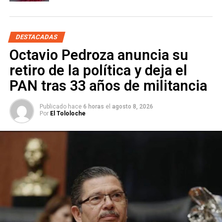
ARTÍCULOS RELACIONADOS:
PLAN DE TRABAJO
PRESIDENTA
SHEINBAUM
VISITA
SIGUIENTE
DESTACADAS
Villa de Pozos lidera curso de rescate en
estructuras colapsadas exclusivo para mujeres
Octavio Pedroza anuncia su
retiro de la política y deja el
NO TE PIERDAS
Congreso busca garantizar acceso a servicio a
PAN tras 33 años de militancia
migrantes
Publicado hace
6 horas
el
agosto 8, 2026
Por
El Tololoche