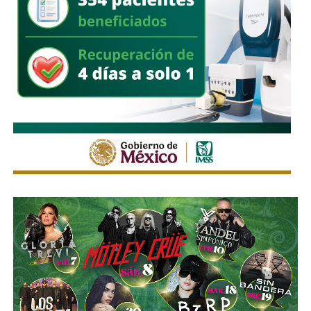
la FENAPO a planificar sus traslados
, respetar la
señalización y las indicaciones del personal de Policía
Vial, así como considerar el uso de transporte público para
facilitar la movilidad en los alrededores del recinto.
Estas medidas buscan mantener un flujo vehicular
ordenado y seguro durante la feria, privilegiando tanto la
movilidad de quienes acuden al recinto como la seguridad
de peatones, usuarios del transporte público y habitantes
de las zonas aledañas.
También lee:
Enrique Galindo acelera Vialidades Potosinas
2.0