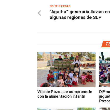
NO TE PIERDAS
“Agatha” generaría lluvias en
algunas regiones de SLP
TE
Villa de Pozos se compromete
DIF mu
con la alimentación infantil
juguet
Pozo