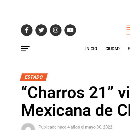
INICIO
CIUDAD
ESTADO
“Charros 21” vi
Mexicana de Ch
Publicado hace
4 años
el
mayo 30, 2022