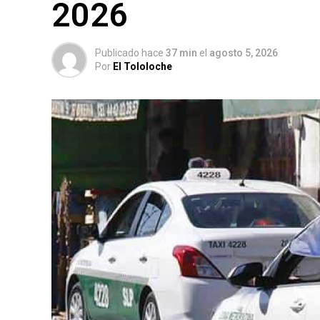
2026
Publicado hace
37 min
el
agosto 5, 2026
Por
El Tololoche