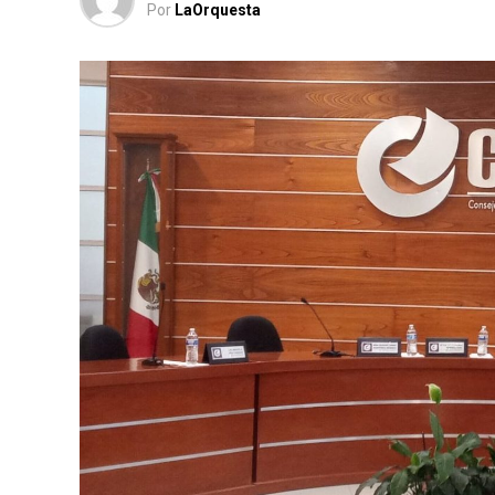
Por
LaOrquesta