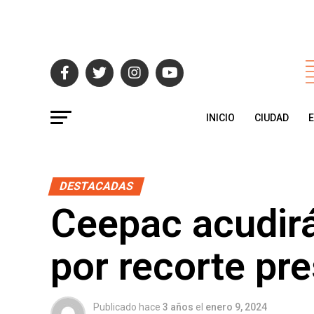
INICIO
CIUDAD
DESTACADAS
Ceepac acudirá 
por recorte pr
Publicado hace
3 años
el
enero 9, 2024