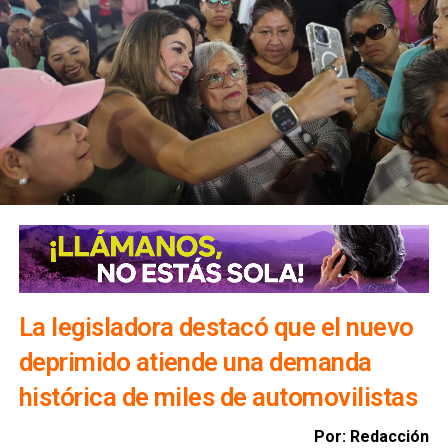
Precisó que, en caso de que algún embalse alcance el 90
por ciento de su capacidad, un comité técnico determinará
la realización de desfogues controlados para proteger
viviendas, infraestructura y bienes materiales de la
población.
Además, exhortó a la ciudadanía a evitar transitar por el
bulevar Río Santiago durante las lluvias, ya que los
colectores pluviales descargan directamente hacia esa
vialidad, incrementando el riesgo para automovilistas y
peatones.
La legisladora destacó que el nuevo
deprimido atiende una demanda
histórica de miles de automovilistas
Por: Redacción