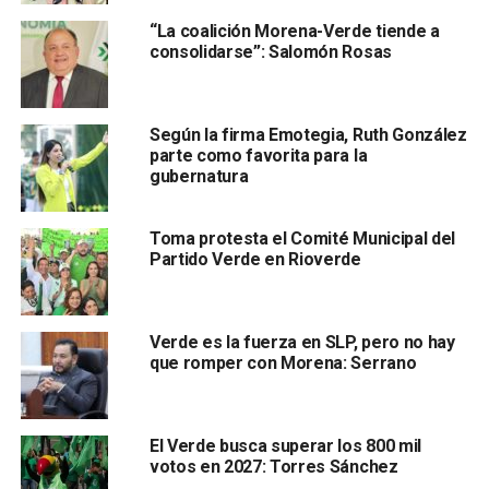
E
n el performance, fueron intervenidos maniquíes
“La coalición Morena-Verde tiende a
que representaban cada uno de los tipos de violencia
consolidarse”: Salomón Rosas
contra las mujeres.
Cada uno de ellos, contaba con un código QR que
Según la firma Emotegia, Ruth González
dirigía a una página que contaba cincuenta historias
parte como favorita para la
de mujeres que han sido violentadas y que
gubernatura
compartieron con el colectivo sus casos para que
fueran presentados y visibilizar sus casos para que
Toma protesta el Comité Municipal del
otras mujeres que viven violencia sepan que no están
Partido Verde en Rioverde
solas en su lucha.
Al respecto, el candidato a gobernador por la coalición
Verde es la fuerza en SLP, pero no hay
“Juntos Haremos Historia”, José Ricardo Gallardo
que romper con Morena: Serrano
Cardona, explicó que el Partido Verde Ecologista de
México (PVEM)
ha puesto sobre la mesa, el
fortalecimiento de la red nacional de refugios para
El Verde busca superar los 800 mil
mujeres víctimas de violencia familiar, a fin de que
votos en 2027: Torres Sánchez
aquellas que enfrentan una situación de violencia cuenten