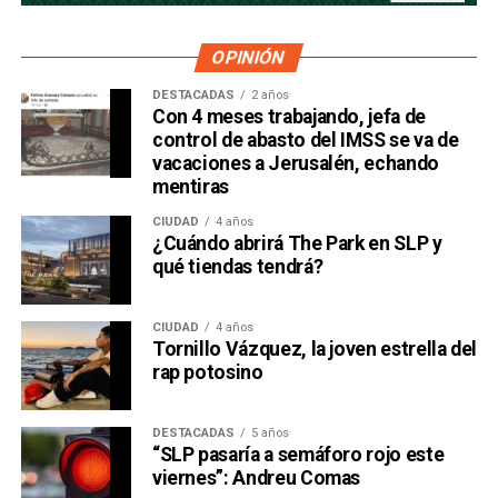
OPINIÓN
DESTACADAS
2 años
Con 4 meses trabajando, jefa de
control de abasto del IMSS se va de
vacaciones a Jerusalén, echando
mentiras
CIUDAD
4 años
¿Cuándo abrirá The Park en SLP y
qué tiendas tendrá?
CIUDAD
4 años
Tornillo Vázquez, la joven estrella del
rap potosino
DESTACADAS
5 años
“SLP pasaría a semáforo rojo este
viernes”: Andreu Comas