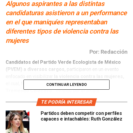
Algunos aspirantes a las distintas
candidaturas asistieron a un performance
en el que maniquíes representaban
diferentes tipos de violencia contra las
mujeres
Por: Redacción
Candidatos del Partido Verde Ecologista de México
(PVEM) a diversos cargos,
participaron en un evento
enfocado en visibilizar
la violencia contra las mujeres,
el cual, fue organizado en conjunto con
“ETC: El
CONTINUAR LEYENDO
Tremendo Colectivo”,
dirigido por el artista
independiente, Adrián Paredes.
TE PODRÍA INTERESAR
En entrevista, Adrián Paredes explicó que su colectivo
Partidos deben competir con perfiles
reúne a artistas independientes de todas las disciplinas
capaces e intachables: Ruth González
del arte, quienes hacen intervenciones en la calle para
causar impacto social y crear vínculos a través del diálogo.