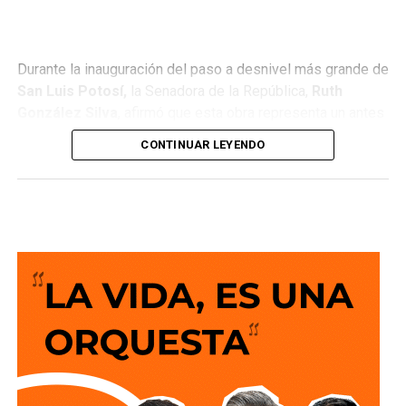
Durante la inauguración del paso a desnivel más grande de
San Luis Potosí,
la Senadora de la República,
Ruth
González Silva
, afirmó que esta obra representa un antes
y un después para la movilidad del estado al consolidar a
CONTINUAR LEYENDO
San Luis Potosí como una de las entidades con mayor
desarrollo en infraestructura del país, resultado de cinco
años de trabajo y visión del Gobierno del Cambio.
La legisladora destacó que el nuevo deprimido atiende
una demanda histórica de miles de automovilistas y
permitirá reducir significativamente los tiempos de
traslado, lo que se traduce en una mejor calidad de vida
para las familias potosinas, al disponer de más tiempo
para convivir, además de fortalecer la competitividad del
estado.