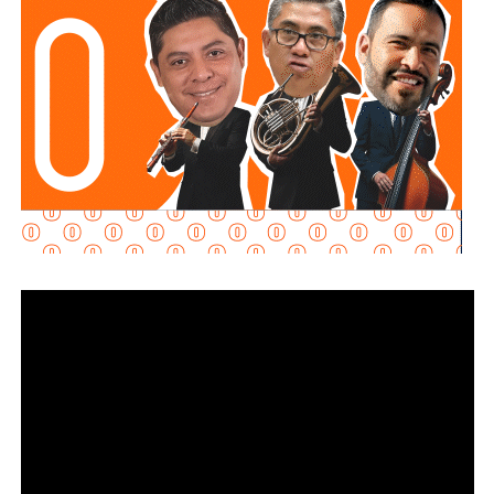
Señaló que esta infraestructura también genera mayor
confianza para las inversiones nacionales e
internacionales, al mejorar la conectividad entre las zonas
habitacionales, industriales y comerciales, consolidando a
San Luis Potosí como un destino estratégico para el
desarrollo económico.
“Desde hace cinco años comenzó la construcción de un
nuevo
San Luis Potosí,
donde las obras, los programas
sociales y las oportunidades llegan a las cuatro regiones
del estado. Hoy contamos con un
Circuito Potosí
moderno, nuevas carreteras, infraestructura educativa y
proyectos que están transformando la vida de las familias