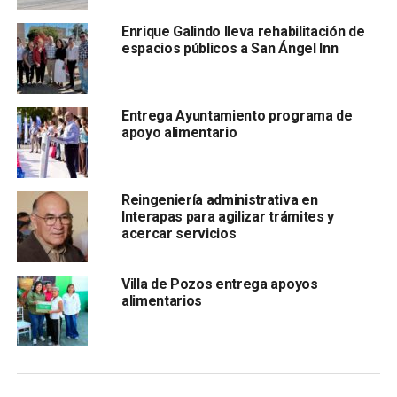
atestigüen las acciones municipales, para confirmar que
Enrique Galindo lleva rehabilitación de
las recomendaciones que en su momento hicieron,
espacios públicos a San Ángel Inn
“prácticamente todas las cumplimos”. Pidió seguir con
esta labor de acompañamiento junto con la Alcaldesa y el
Cabildo infantil, un ejemplo en el ámbito nacional.
Entrega Ayuntamiento programa de
apoyo alimentario
Reingeniería administrativa en
Interapas para agilizar trámites y
acercar servicios
Villa de Pozos entrega apoyos
alimentarios
Ante la presencia de integrantes del Cabildo
Constitucional y de la titular del
DIF Municipal, Estela
Arriaga Márquez,
el edil dijo que si bien, ya es una
tradición el Cabildo Infantil, también sus integrantes