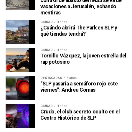
control de abasto del IMSS se va de
vacaciones a Jerusalén, echando
mentiras
CIUDAD
4 años
¿Cuándo abrirá The Park en SLP y
qué tiendas tendrá?
CIUDAD
4 años
Tornillo Vázquez, la joven estrella del
rap potosino
DESTACADAS
5 años
“SLP pasaría a semáforo rojo este
viernes”: Andreu Comas
CIUDAD
4 años
Crudo, el club secreto oculto en el
Centro Histórico de SLP