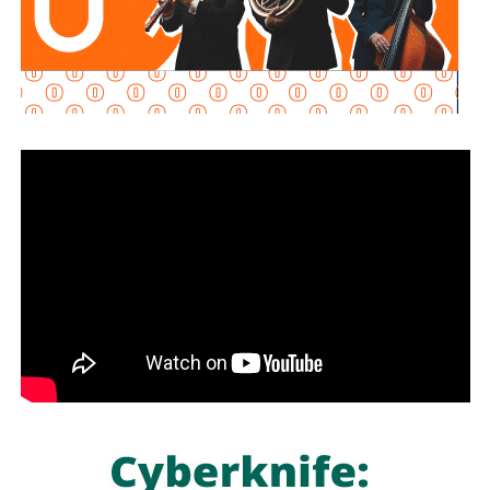
lo que a su juicio “se convierte en instituciones arcaicas
que ya no responden a las realidades democráticas que
exige nuestro país”.
Sostuvo que la “dualidad democrática” entre libertad de
expresión y procesos electorales “es fundamental para
que la ciudadanía esté informada y conozca las diferentes
plataformas y propuestas de los partidos políticos”.
Destacó que la imparcialidad del
INE
“es un requisito que
permite darle certeza, respeto y credibilidad” a los
procesos electorales.