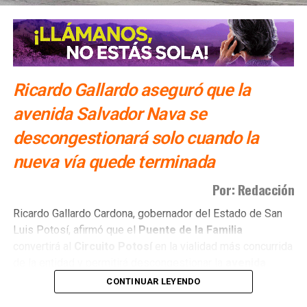
NO TE PIERDAS
STPS ofrecerá 350 empleos para adultos mayores y
personas con discapacidad
Ricardo Gallardo aseguró que la
avenida Salvador Nava se
descongestionará solo cuando la
nueva vía quede terminada
Por: Redacción
Ricardo Gallardo Cardona, gobernador del Estado de San
Luis Potosí, afirmó que el
Puente de la Familia
convertirá al
Circuito Potosí
en la vialidad más concurrida
de la entidad y permitirá descongestionar la
avenida
Salvador Nava
.
CONTINUAR LEYENDO