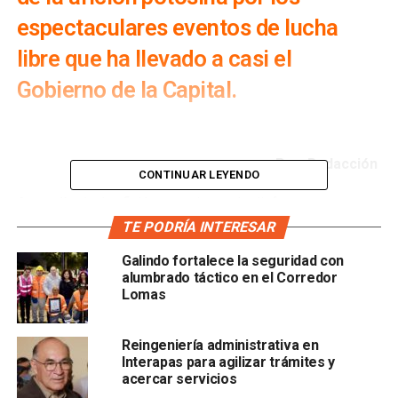
espectaculares eventos de lucha
libre que ha llevado a casi el
Gobierno de la Capital.
Por: Redacción
CONTINUAR LEYENDO
Ayer sábado, la afición potosina pudo disfrutar otra
espectacular función de lucha libre, gracias al evento
TE PODRÍA INTERESAR
gratuito organizado por el
Gobierno de la Capital
, como
Galindo fortalece la seguridad con
parte de la estrategia del alcalde
Enrique Galindo
para
alumbrado táctico en el Corredor
fomentar el deporte y la cultura a todos los niveles y para
Lomas
toda la población potosina.
Reingeniería administrativa en
Blue Demon Jr agradeció la organización de este
Interapas para agilizar trámites y
importante evento al alcalde Enrique Galindo y le regaló
acercar servicios
una máscara oficial. Por su parte, el orgullo potosino