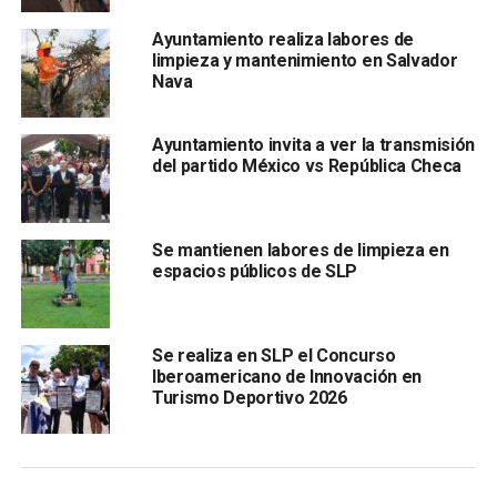
Alberto “El Patrón”, reconoció el gran interés de la afición
Ayuntamiento realiza labores de
potosina por los espectaculares eventos de lucha libre
limpieza y mantenimiento en Salvador
que ha llevado a casi el Gobierno de la Capital.
Nava
En la contienda estelar, una bat alla de leyendas, fue
Ayuntamiento invita a ver la transmisión
protagonizada por Alberto del Río, LA Park y Espectro Jr
del partido México vs República Checa
ganaron Blue Demon Jr, Sam Adonis y Texano Jr, después
de una serie de traiciones en ambos bandos. Esta
espectacular confrontación mantuvo en absoluta emoción
Se mantienen labores de limpieza en
al público asistente al Domo Centro de Espectáculos.
espacios públicos de SLP
Se realiza en SLP el Concurso
Iberoamericano de Innovación en
Turismo Deportivo 2026
En la contienda semiestelar, denominada “batalla de
hermanos”, se presenció un emocionante enfrentamiento