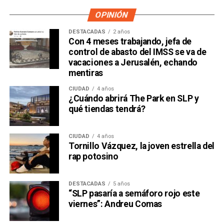
OPINIÓN
DESTACADAS
2 años
Con 4 meses trabajando, jefa de
control de abasto del IMSS se va de
vacaciones a Jerusalén, echando
mentiras
CIUDAD
4 años
¿Cuándo abrirá The Park en SLP y
qué tiendas tendrá?
CIUDAD
4 años
Tornillo Vázquez, la joven estrella del
rap potosino
DESTACADAS
5 años
“SLP pasaría a semáforo rojo este
viernes”: Andreu Comas