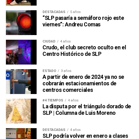
DESTACADAS
5 años
“SLP pasaría a semáforo rojo este
viernes”: Andreu Comas
CIUDAD
4 años
Crudo, el club secreto oculto en el
Centro Histórico de SLP
ESTADO
3 años
A partir de enero de 2024 ya no se
cobrarán estacionamientos de
centros comerciales
#4 TIEMPOS
4 años
La disputa por el triángulo dorado de
SLP | Columna de Luis Moreno
DESTACADAS
4 años
SLP podría volver en enero a clases