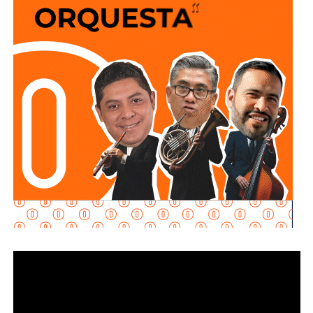
visibilidad
de los reductores de velocidad,
favorecer
una
circulación más segura y brindar
mejores condiciones
para
automovilistas, motociclistas, ciclistas y
peatones
que diariamente utilizan esta importante vialidad.
El
Gobierno de la Capital
agradece la comprensión y
colaboración de la ciudadanía durante el desarrollo de
estas labores e invita a
respetar
la señalización
instalada, conducir con moderación y atender las
indicaciones
del personal que participa en los trabajos, a
fin de garantizar la seguridad de todas y todos.