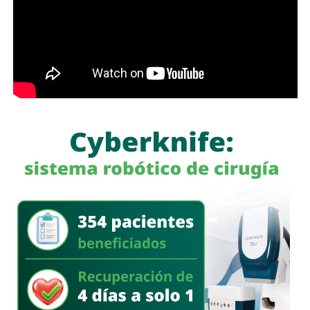
También lee:
Tangamanga prevé refuerzo con Guardia Civil
tras dos su1c1d10s