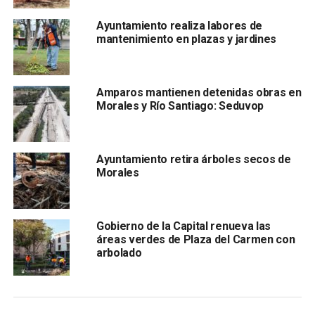
agradable para las y los visitantes.
Ayuntamiento realiza labores de
mantenimiento en plazas y jardines
Amparos mantienen detenidas obras en
Morales y Río Santiago: Seduvop
Ayuntamiento retira árboles secos de
Morales
Estas acciones son ejecutadas por la
Coordinación de
Parques y Jardines,
cuyo equipo trabaja de manera
comprometida para que el Parque de Morales siga siendo
Gobierno de la Capital renueva las
uno de los espacios públicos más emblemáticos de San
áreas verdes de Plaza del Carmen con
Luis Capital, fortaleciendo así la estrategia del Alcalde
arbolado
Enrique Galindo de construir una ciudad cada vez más
ecológica, habitable y amable.