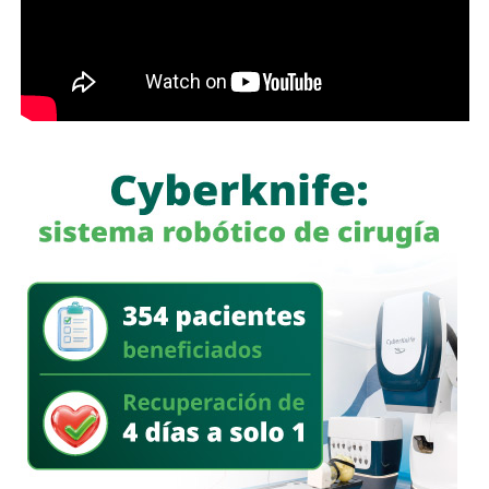
tras dos su1c1d10s