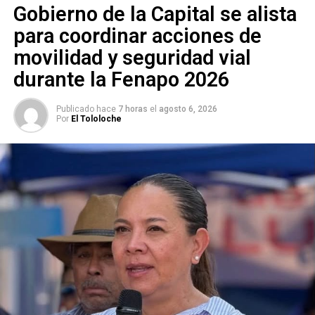
Gobierno de la Capital se alista
NO TE PIERDAS
Interapas mantiene apoyo de limpieza de drenajes en
para coordinar acciones de
la Fenapo
movilidad y seguridad vial
durante la Fenapo 2026
Publicado hace
7 horas
el
agosto 6, 2026
Por
El Tololoche