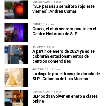
DESTACADAS
5 años
“SLP pasaría a semáforo rojo este
viernes”: Andreu Comas
CIUDAD
4 años
Crudo, el club secreto oculto en el
Centro Histórico de SLP
ESTADO
3 años
A partir de enero de 2024 ya no se
cobrarán estacionamientos de
centros comerciales
#4 TIEMPOS
4 años
La disputa por el triángulo dorado de
SLP | Columna de Luis Moreno
DESTACADAS
4 años
SLP podría volver en enero a clases
online