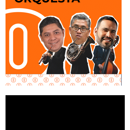
para
automovilistas, motociclistas, ciclistas y
peatones
que diariamente utilizan esta importante vialidad.
El
Gobierno de la Capital
agradece la comprensión y
colaboración de la ciudadanía durante el desarrollo de
estas labores e invita a
respetar
la señalización
instalada, conducir con moderación y atender las
indicaciones
del personal que participa en los trabajos, a
fin de garantizar la seguridad de todas y todos.
También lee:
Tangamanga prevé refuerzo con Guardia Civil