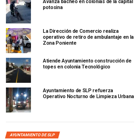
Avanza bacheo en colonias de la capital
potosina
La Dirección de Comercio realiza
operativo de retiro de ambulantaje en la
Zona Poniente
Atiende Ayuntamiento construcción de
Al concluir el proceso de transición, se dará continuidad al
topes en colonia Tecnológico
servicio que brindaba Aguas del Poniente en las colonias
atendidas.
Ayuntamiento de SLP refuerza
Operativo Nocturno de Limpieza Urbana
ARTÍCULOS RELACIONADOS:
AGUAS DE PONIENTE
GOBIERNO MUNICIPAL DE SAN LUIS POTOSÍ
SIGUIENTE
Ayuntamiento de San Luis Potosí obtiene el Premio
AYUNTAMIENTO DE SLP
al Buen Gobierno 2024