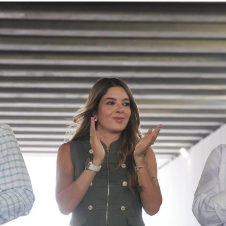
” desarrollado con el objetivo de encontrar líneas
procesales que permitan el esclarecimiento de los
hechos.
Este arresto reactiva el proceso en contra de
Aguirre
Rivero
, quien ocupó la gubernatura de la entidad desde
2011
y presentó su renuncia al cargo en
2014
, derivado de
la crisis institucional originada por la
desaparición
de los
normalistas. Desde el inicio de las primeras carpetas de
investigación, el exmandatario
negó reiteradamente
estar implicado en el caso que hoy motiva su detención.