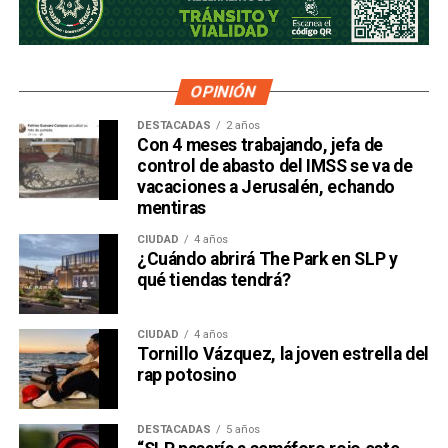
OPINIÓN
DESTACADAS
2 años
Con 4 meses trabajando, jefa de
control de abasto del IMSS se va de
vacaciones a Jerusalén, echando
mentiras
CIUDAD
4 años
¿Cuándo abrirá The Park en SLP y
qué tiendas tendrá?
CIUDAD
4 años
Tornillo Vázquez, la joven estrella del
rap potosino
DESTACADAS
5 años