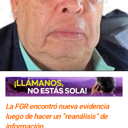
emergencia provocada por las intensas lluvias en el
estado.
También lee:
Mario Delgado visitará la Huasteca para
evaluar daños en escuelas: SEGE
ARTÍCULOS RELACIONADOS:
DESPLIEGUE
GOBIERNO FEDERAL
HELICÓPTEROS
OPERATIVO ÁEREO
SIGUIENTE
Claudia Sheinbaum continúa recorrido por
municipios afectados por lluvias
NO TE PIERDAS
En sesión maratónica la Cámara de Diputados
modifica Ley de Amparo
La FGR encontró nueva evidencia
luego de hacer un “reanálisis” de
información