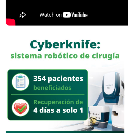
organizaciones y ciudadanía.
El Gobierno del Estado señaló que esta iniciativa forma
parte del trabajo coordinado con la Federación para
impulsar la restauración de los ecosistemas, promover la
cultura ambiental y fomentar la participación social en la
protección de los recursos naturales de San Luis Potosí.
También lee:
SLP cerró 2025 con 369 homicidios, el
menor registro en diez años