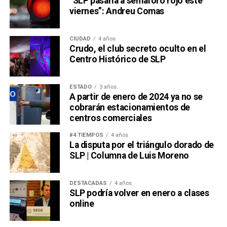
“SLP pasaría a semáforo rojo este
viernes”: Andreu Comas
CIUDAD
4 años
Crudo, el club secreto oculto en el
Centro Histórico de SLP
ESTADO
3 años
A partir de enero de 2024 ya no se
cobrarán estacionamientos de
centros comerciales
#4 TIEMPOS
4 años
La disputa por el triángulo dorado de
SLP | Columna de Luis Moreno
DESTACADAS
4 años
SLP podría volver en enero a clases
online