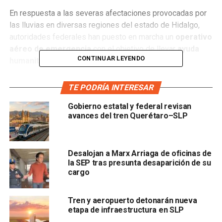
En respuesta a las severas afectaciones provocadas por
las lluvias en diversas regiones del estado de Hidalgo,
autoridades federales han puesto en marcha un
operativo
aéreo de emergencia
con el objetivo de llevar
ayuda
CONTINUAR LEYENDO
humanitaria a comunidades incomunicadas
.
La
Secretaría de la Defensa Nacional (Sedena)
habilitó
TE PODRÍA INTERESAR
tres centros de mando
estratégicamente ubicados: una
Gobierno estatal y federal revisan
base principal en el aeropuerto de Pachuca
y
dos
avances del tren Querétaro–SLP
bases logísticas avanzadas
en los municipios de
Zimapán
y
Zacualtipán
. Desde estas instalaciones, se
coordina un despliegue de
111 operaciones aéreas
Desalojan a Marx Arriaga de oficinas de
mediante
21 helicópteros
—
14 de la Sedena
y
7 de
la SEP tras presunta desaparición de su
otras dependencias
— para transportar
víveres, agua,
cargo
medicamentos y personal médico
.
De acuerdo con información oficial, estas operaciones
Tren y aeropuerto detonarán nueva
etapa de infraestructura en SLP
tienen la capacidad de distribuir hasta
4,872 despensas