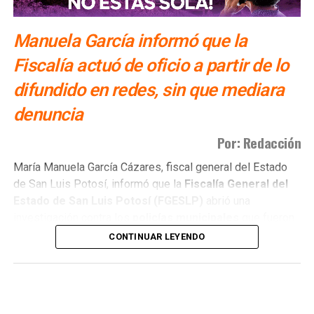
Manuela García informó que la
Fiscalía actuó de oficio a partir de lo
difundido en redes, sin que mediara
denuncia
Por: Redacción
María Manuela García Cázares, fiscal general del Estado
de San Luis Potosí, informó que la
Fiscalía General del
Estado de San Luis Potosí (FGESLP)
abrió una
investigación contra los
policías municipales
que fueron
captados en cámara en un sitio que las autoridades tienen
CONTINUAR LEYENDO
identificado como
punto de venta de drogas
.
La indagatoria arrancó sin que mediara denuncia
ciudadana. “Por las redes es un acto que se puede hacer