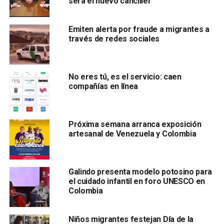
será el nuevo canciller
En atención a la
política social del gobernador de San
Luis Potosí Ricardo Gallardo Cardona,
el director del
IMEI, Luis Enrique Hernández Segura
, informó que la
Emiten alerta por fraude a migrantes a
través de redes sociales
madre solicitó asesoría e información para saber la forma
en que podría
viajar a Colombia
, ya que aseguraba haber
localizado a su
hijo a través de una Asociación Civil de
esa nación
.
No eres tú, es el servicio: caen
compañías en línea
Por su parte,
Hernández Segura dijo que el consulado
de México en Colombia ha establecido comunicación
permanente con ella
Próxima semana arranca exposición
artesanal de Venezuela y Colombia
Galindo presenta modelo potosino para
el cuidado infantil en foro UNESCO en
Colombia
y se espera que en los siguientes días pueda haber una
Niños migrantes festejan Día de la