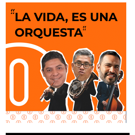
de oficio y nosotros lo estamos haciendo”, dijo la fiscal al
ser cuestionada sobre el caso.
García Cázares
planteó que el eje de la revisión será
determinar la conducta de los elementos en ese punto:
qué acción realizaban y por qué se detuvieron ahí.
Adelantó que el resultado de las diligencias definirá si
hubo alguna irregularidad.
Al momento de la entrevista, la fiscal no había tenido
contacto con
Juan Antonio Villa Gutiérrez
, comisario de la
Secretaría de Seguridad Pública y