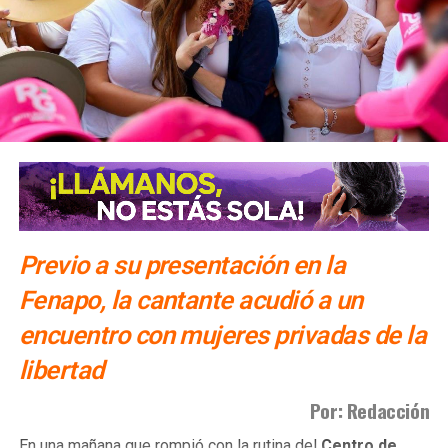
SIGUIENTE
Empresarios piden incremento de seguridad en
plazas comerciales de SLP
NO TE PIERDAS
Verde impugnará prorroga a la concesión de Vigue
Previo a su presentación en la
Fenapo, la cantante acudió a un
encuentro con mujeres privadas de la
libertad
Por: Redacción
​En una mañana que rompió con la rutina del
Centro de