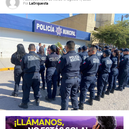
Por
LaOrquesta
Alonso explicó que hay viajeros reservando estancias de
al menos una noche. Además de la Fenapo, invitó a
conocer las cuatro regiones del estado con estancias de
una o dos noches.
El número exacto de paquetes vendidos o apartados por
las agencias solo se conocerá al cierre de la temporada,
dijo Alonso.
También lee:
Gallardo arranca operativo de seguridad para
Fenapo 2026