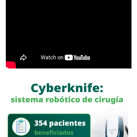
Protección Ciudadana Municipal (SSPC)
, ni con el
alcalde Enrique Galindo Ceballos
, sobre este caso.
La titular de la
FGESLP
sostuvo que el escrutinio sobre la
actuación policial es de interés público. “A todo el mundo
nos conviene saber qué está haciendo nuestro policía”,
afirmó.
García Cázares
llamó a la ciudadanía a denunciar
cualquier conducta irregular y aclaró que el llamado no se
limita a la corporación municipal, sino que abarca a todas
las policías que operan en el estado. Habló de una
“apertura total” de la dependencia para recibir esas
denuncias.
También lee:
Guardia Civil detiene a cuatro presuntos
delincuentes y asegura armas durante operativos en SLP