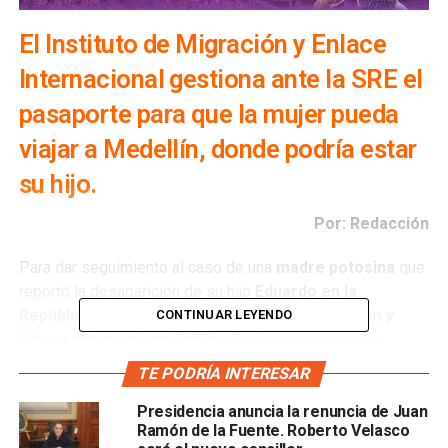
El Instituto de Migración y Enlace
Internacional gestiona ante la SRE el
pasaporte para que la mujer pueda
viajar a Medellín, donde podría estar
su hijo.
Por: Redacción
Para dar seguimiento al caso de una
madre potosina
que
reportó la desaparición de su hijo
Eduardo en la
República de Colombia, el Instituto de Migración y
CONTINUAR LEYENDO
Enlace Internacional (IMEI)
brindó su apoyo con la
gestión en la delegación de la
Secretaría de
Relaciones
TE PODRÍA INTERESAR
Exteriores (SRE)
, para que obtenga su pasaporte
mexicano y pueda realizar su viaje.
Presidencia anuncia la renuncia de Juan
Ramón de la Fuente. Roberto Velasco