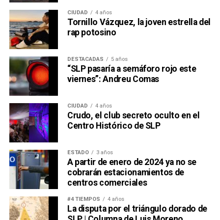
CIUDAD
4 años
Tornillo Vázquez, la joven estrella del
rap potosino
DESTACADAS
5 años
“SLP pasaría a semáforo rojo este
viernes”: Andreu Comas
CIUDAD
4 años
Crudo, el club secreto oculto en el
Centro Histórico de SLP
ESTADO
3 años
A partir de enero de 2024 ya no se
cobrarán estacionamientos de
centros comerciales
#4 TIEMPOS
4 años
La disputa por el triángulo dorado de
SLP | Columna de Luis Moreno