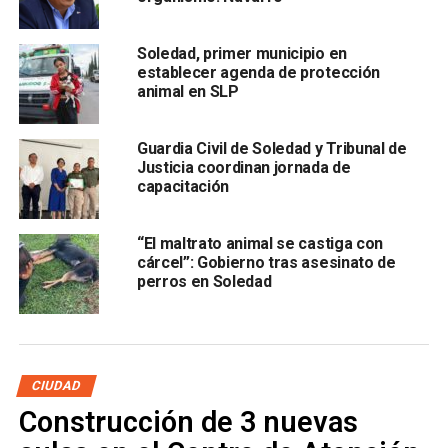
intereses partidistas, sino al
bienestar
de la ciudadanía.
Soledad, primer municipio en
“Es muy importante la
coordinación
entre los dos niveles
establecer agenda de protección
de gobierno y, sobre todo, de las secretarías estatales y
animal en SLP
direcciones del Ayuntamiento, que son
esenciales
”,
expresó Gallardo.
Guardia Civil de Soledad y Tribunal de
Justicia coordinan jornada de
También lee:
Programas sociales impactan a habitantes en
capacitación
la capital de SLP
“El maltrato animal se castiga con
ARTÍCULOS RELACIONADOS:
CONAGUA
SLP
SOLEDAD
cárcel”: Gobierno tras asesinato de
perros en Soledad
SIGUIENTE
Enrique Galindo entrega su Primer Informe al
Cabildo
NO TE PIERDAS
Congreso de SLP define calendario de
CIUDAD
comparecencias por el Cuarto Informe
Construcción de 3 nuevas