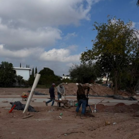
o que permitirá fortalecer la promoción turística y cultural
del municipio.
Por último, la presidenta concejal invitó a las y los
asistentes a visitar el stand de Villa de Pozos y conocer
la oferta que tiene el municipio, entre la que destacan su
gastronomía y sus tradiciones, como la emblemática
Procesión de los Cristos, una de las celebraciones que
forman parte de su identidad cultural.
También lee:
Villa de Pozos mantiene acciones por bailes
clandestinos