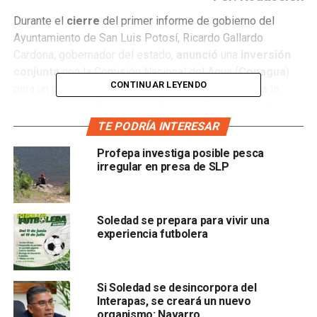
Durante el
cierre
del primer informe de gobierno del
Ayuntamiento de San Luis Potosí, Ricardo Gallardo
Cardona, gobernador del estado,
anunció
una
inversión
conjunta
con la Comisión Nacional del Agua (
Conagua
)
CONTINUAR LEYENDO
para un proyecto hídrico que
abastecerá
de agua a la
capital potosina, Soledad de Graciano Sánchez y Villa de
Pozos
durante los próximos 50 años.
TE PODRÍA INTERESAR
Profepa investiga posible pesca
En
entrevista para La Orquesta
irregular en presa de SLP
Soledad se prepara para vivir una
experiencia futbolera
Si Soledad se desincorpora del
, el mandatario estatal subrayó que la
colaboración
entre
Interapas, se creará un nuevo
los gobiernos estatal y municipal
no responde a
organismo: Navarro