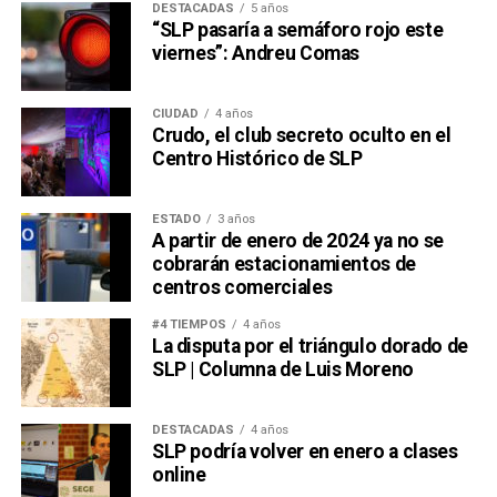
DESTACADAS
5 años
“SLP pasaría a semáforo rojo este
viernes”: Andreu Comas
CIUDAD
4 años
Crudo, el club secreto oculto en el
Centro Histórico de SLP
ESTADO
3 años
A partir de enero de 2024 ya no se
cobrarán estacionamientos de
centros comerciales
#4 TIEMPOS
4 años
La disputa por el triángulo dorado de
SLP | Columna de Luis Moreno
DESTACADAS
4 años
SLP podría volver en enero a clases
online