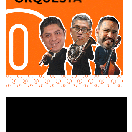
y que los puntos de conexión al sistema público sean
adecuados para garantizar un servicio seguro y eficiente.
Durante las inspecciones pueden determinarse medidas
preventivas y correctivas, para autorizar la incorporación
de nuevos desarrollos a la infraestructura hidráulica
metropolitana.
Con estas supervisiones
, el organismo fortalece la
planeación del crecimiento urbano y contribuye a que
las nuevas redes de agua potable y drenaje
ofrezcan
un servicio confiable a los habitantes.
También lee:
Interapas consolida el uso del recibo digital
con más de 60 mil envíos en una semana