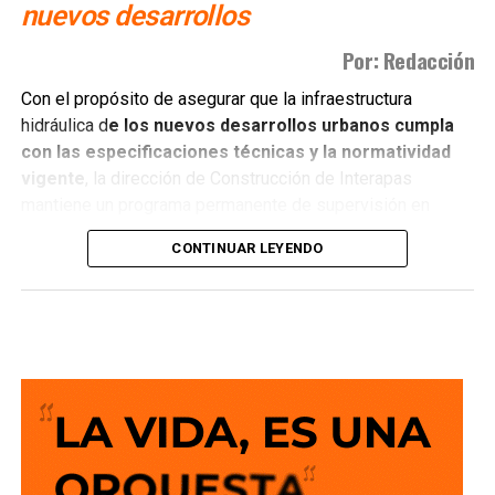
nuevos desarrollos
Por: Redacción
Con el propósito de asegurar que la infraestructura
hidráulica d
e los nuevos desarrollos urbanos cumpla
con las especificaciones técnicas y la normatividad
vigente
, la dirección de Construcción de Interapas
mantiene un programa permanente de supervisión en
fraccionamientos y centros de población que buscan
CONTINUAR LEYENDO
incorporarse a las redes de agua potable y drenaje.
Estas revisiones tienen como objetivo verificar que las
obras se ejecuten conforme a los proyectos autorizados,
que
las redes de agua potable y alcantarillado
cumplan con los estándares de c alidad,