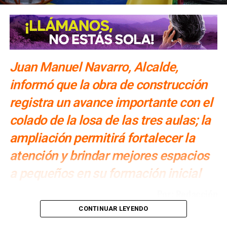
Juan Manuel Navarro, Alcalde,
informó que la obra de construcción
registra un avance importante con el
colado de la losa de las tres aulas; la
ampliación permitirá fortalecer la
atención y brindar mejores espacios
a pequeños en su formación inicial
Por: Redacción
CONTINUAR LEYENDO
Juan Manuel Navarro Muñiz, Alcalde de Soledad de
Graciano Sánchez,
impulsa el fortalecimiento de la