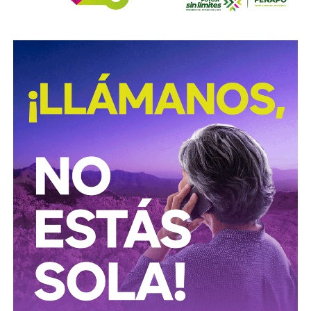
Procuración de Justicia 2026-2029
, cuyo objetivo es
combatir los delitos de alto impacto, entre ellos el robo y
procesamiento ilegal de hidrocarburos.
Según la institución, el desmantelamiento de estos
centros clandestinos representa un golpe a las
estructuras logísticas y financieras dedicadas al mercado
ilícito de combustibles, una actividad que genera pérdidas
millonarias para el Estado y representa riesgos para la
infraestructura energética nacional.
Las autoridades señalaron que las investigaciones
continúan para identificar a las personas responsables de
operar estos inmuebles, así como las posibles redes
criminales relacionadas con el procesamiento y
distribución ilegal de combustibles.
También lee:
Tangamanga prevé refuerzo con Guardia Civil
tras dos su1c1d10s