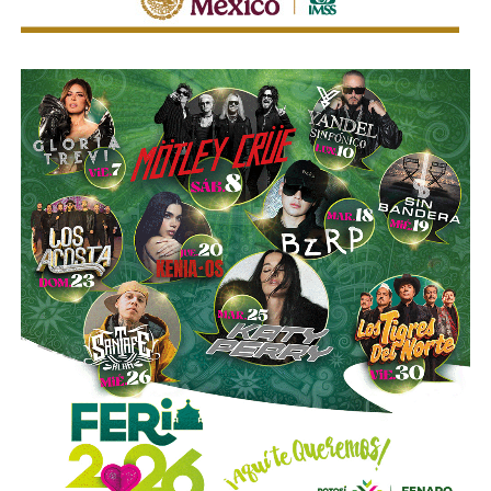
Ahí fueron encontrados
18 tanques verticales
, dos líneas
completas de producción para hidrocarburos, alrededor de
40 mil litros de petróleo crudo y diésel
, además de
muestras de ácido sulfúrico, hidrocarburos y diversa
documentación relacionada con la operación del sitio.
Las investigaciones también permitieron ejecutar cateos
en Tizayuca, Hidalgo, y Cuautla, Morelos.
En Hidalgo fueron asegurados más de
456 mil litros
de un
líquido que podría corresponder a hidrocarburos o
productos químicos utilizados para su procesamiento,
mientras que en Morelos se localizaron documentos,
talones de cheques y muestras obtenidas de diversos
contenedores.
La Fiscalía General de la República informó que estos
operativos forman parte del
Plan Estratégico de