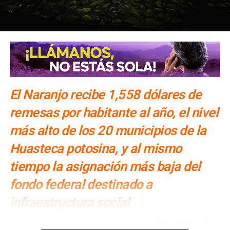
El Naranjo recibe 1,558 dólares de
remesas por habitante al año, el nivel
más alto de los 20 municipios de la
Huasteca potosina, y al mismo
tiempo la asignación más baja del
fondo federal destinado a
infraestructura social
Por: Carlos Ruíz