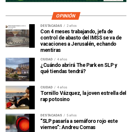
OPINIÓN
DESTACADAS
2 años
Con 4 meses trabajando, jefa de
control de abasto del IMSS se va de
vacaciones a Jerusalén, echando
mentiras
CIUDAD
4 años
¿Cuándo abrirá The Park en SLP y
qué tiendas tendrá?
CIUDAD
4 años
Tornillo Vázquez, la joven estrella del
rap potosino
DESTACADAS
5 años
“SLP pasaría a semáforo rojo este
viernes”: Andreu Comas