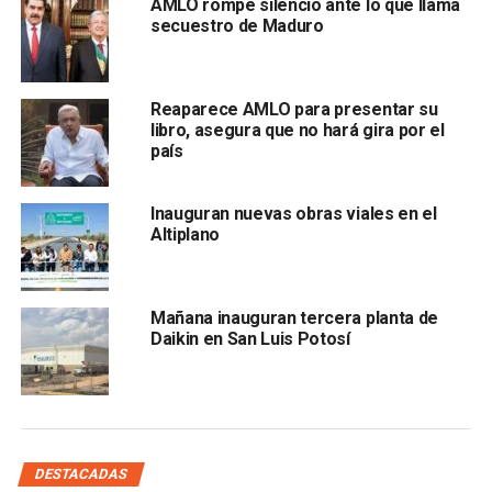
AMLO rompe silencio ante lo que llama
secuestro de Maduro
La carretera Ciudad Valles-Tamazunchale abarca 102
kilómetros
y beneficia de manera directa a los municipios
de Ciudad Valles, Aquismón, Tanlajás, Tancanhuitz,
Reaparece AMLO para presentar su
libro, asegura que no hará gira por el
Huehuetlán, Coxcatlán, Axtla de Terrazas, Matlapa y
país
Tamazunchale.
También lee:
Taxis vs ubers: choferes desatan violencia
Inauguran nuevas obras viales en el
Altiplano
en SLP
ARTÍCULOS RELACIONADOS:
AMLO
INAUGURACIÓN
SLP
VALLES-TAMAZUNCHALE
Mañana inauguran tercera planta de
Daikin en San Luis Potosí
SIGUIENTE
Agua, prioridad en el distrito II: “Chiquis” Fernández
NO TE PIERDAS
KMB Agencia de Viajes abre sus puertas en SLP
DESTACADAS