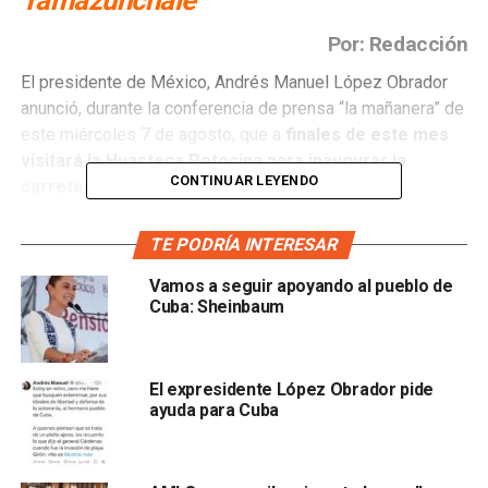
Tamazunchale
Por: Redacción
El presidente de México, Andrés Manuel López Obrador
anunció, durante la conferencia de prensa “la mañanera” de
este miércoles 7 de agosto, que a
finales de este mes
visitará la Huasteca Potosina para inaugurar la
CONTINUAR LEYENDO
carretera Ciudad Valles – Tamazunchale.
TE PODRÍA INTERESAR
Vamos a seguir apoyando al pueblo de
Cuba: Sheinbaum
López Obrador indicó que la carretera Ciudad Valles –
Tamazunchale, la cual comenzó su construcción en el
El expresidente López Obrador pide
2016,
ya está concluída al 100 por ciento.
ayuda para Cuba