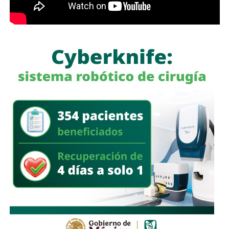
litros de petrolífero
, una máquina asfaltadora,
un
generador eléctrico de diésel, una máquina
roscadora para tuberías, equipo de cómputo, una
camioneta tipo pick up
, documentación diversa y
alrededor de 40 cinchos de seguridad para escotillas de
pipas, utilizados comúnmente en el transporte de
combustibles.
En un segundo cateo, realizado en la comunidad de
Laguna de San Vicente
, también en territorio potosino, la
FGR aseguró otro inmueble donde presuntamente operaba
un centro de procesamiento ilegal de hidrocarburos.