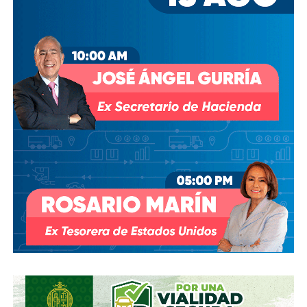
Presidentes Ejecutivo
s.
Su relación con Martínez no se limita a Empresas ICA
,
pues desde octubre de 2024 (justo unos días antes del
cambio en la presidencia) el oriundo de Monterrey
ha
comprado, además, acciones de la propia Televisa
.
Empezó con 7.8%, lo que lo volvió su tercer mayor
accionista; y hace unas semanas, se acabó se consolidar.
El pasado mes de junio, como parte de un aumento de
capital de alrededor de 7 mil millones de pesos aprobado