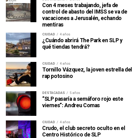
Con 4 meses trabajando, jefa de
control de abasto del IMSS se va de
vacaciones a Jerusalén, echando
mentiras
CIUDAD
4 años
¿Cuándo abrirá The Park en SLP y
qué tiendas tendrá?
CIUDAD
4 años
Tornillo Vázquez, la joven estrella del
David Martínez es apodado coloquialmente como “
El
rap potosino
Fantasma de Wall Street
”, y ha adquirido un poder
inmenso en Latinoamérica, especialmente en Argentina,
DESTACADAS
5 años
donde ha servido como negociador para la deuda nacional
“SLP pasaría a semáforo rojo este
y en 2017, fue considerado por Forbes como el hombre
viernes”: Andreu Comas
más rico de dicho país. El regiomontano tiene un historial
documentado de tomar control de empresas en
CIUDAD
4 años
dificultades financieras a partir de deuda: lo hizo con la
Crudo, el club secreto oculto en el
textilera CYDSA en los años 90, con la vidriera Vitro entre
Centro Histórico de SLP