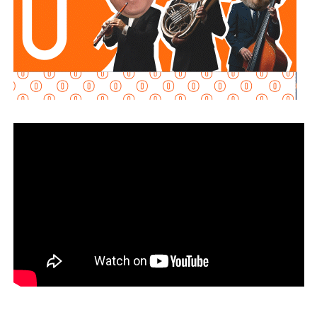
Aquos El Realito es una sociedad integrada por
Aqualia
Gestión Integral de Agua
(44%) y
Aqualia
Infraestructura
(5%), filiales del grupo español
FCC
;
Conoinsa
(50.999%), filial de
Empresas ICA
; y
Servicios
de Agua Trident
(0.001%), filial de la japonesa
Mitsui
.
El bloque Aqualia (49% del consorcio) responde, en última
instancia, a Carlos Slim: de acuerdo con registros
financieros citados por Bankinter y El Economista en
octubre de 2025, Slim controla 81.46% de FCC de forma
directa y otro 7.247% a través de Operadora Inbursa de
Fondos de Inversión. FCC, a su vez, mantiene 51% de
Aqualia después de vender 49% de esa filial al fondo
australiano
IFM Investors
.