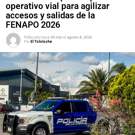
operativo vial para agilizar
bienestar animal por frío
accesos y salidas de la
FENAPO 2026
Publicado hace
49 min
el
agosto 8, 2026
Por
El Tololoche