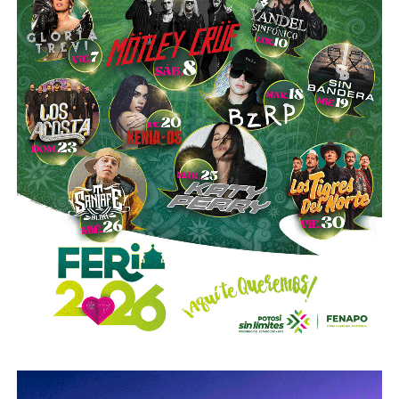
El vínculo de Slim con El Realito no se limita a su
participación como socio operador. La propia constructora
de Carlos Slim,
Carso Infraestructura y Construcción
(CICSA)
, fue la que diseñó y construyó físicamente la
presa, bajo un contrato adjudicado en 2008. Así lo
documenta el propio sitio de CICSA, que enlista la obra en
su portafolio de proyectos de agua, junto con reportes de
la revista
Expansión
y los reportes anuales de Grupo
Carso, que reportan el avance de la construcción en 2008 y
su conclusión en 2012. Es decir:
antes de cobrar por
operar el acueducto, Slim ya había cobrado por
levantarlo.
El otro bloque,
Conoinsa/Empresas ICA
(50.999% del
consorcio, la porción mayor), no es de Slim (o no del todo).
Según documentó el periodista Mathieu Tourliere en un
reportaje de investigación para la revista
Proceso
(15 de
marzo de 2025), con actas de asamblea y registros