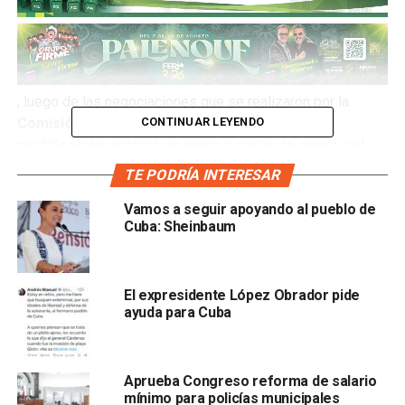
, luego de las negociaciones que se realizaron por la
CONTINUAR LEYENDO
Comisión Nacional de Salarios
Mínimos.
Esta
modificación entrará en vigor a partir de enero del
2020.
TE PODRÍA INTERESAR
Para el salario mínimo de la frontera norte, que
Vamos a seguir apoyando al pueblo de
Cuba: Sheinbaum
actualmente está en 176.72 pesos, el aumento sólo
incluye el 5% por lo que quedará en 185.56 pesos diarios.
Lo mismo ocurrirá para los salarios mínimos
profesionales que únicamente se incrementarán en 5%.
El expresidente López Obrador pide
ayuda para Cuba
Esto incluye un porcentaje inflacionar
io de 5% y un Monto
Independiente de Recuperación (MIR) de 14.66 pesos,
de acuerdo a fuentes que pidieron el anonimato.
Aprueba Congreso reforma de salario
mínimo para policías municipales