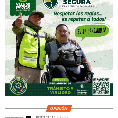
por los accionistas de Televisa, la empresa informó que l
a
participación de Martínez podría llegar a 22.3% una
vez se conviertan las obligaciones que compró, lo
que lo convertiría en el mayor accionista individual de
la compañía.
Esa conversión todavía no ocurre: se proyecta para 2027.
Azcárraga ha reducido considerablemente sus acciones
de la compañía, aunque conserva (vía un fideicomiso
familiar y una clase especial de acciones) el control formal
del voto de la empresa, independientemente de cuánto
capital tenga cada quien. En resumidas cuentas, aunque
Emilio Azcárraga tiene el poder de decisión
,
el mismo
financiero que reparte el control de El Realito con los
dos hombres más poderosos de Televisa está, al
mismo tiempo, camino a convertirse en el mayor
dueño accionario de la propia televisora.
OPINIÓN
DESTACADAS
2 años