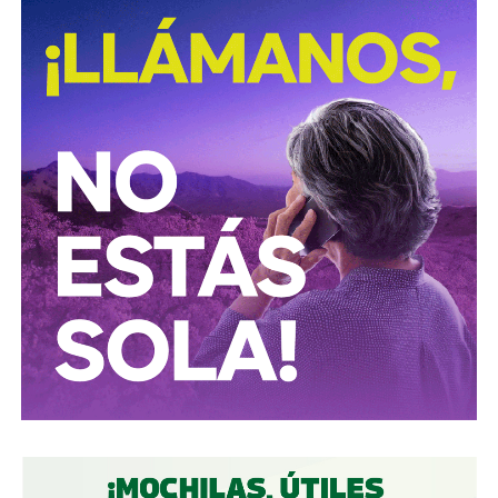
públicos,
el conglomerado ICA lo controla desde el
rescate financiero de 2016-2018 el financiero
regiomontano David Martínez Guzmán
, vía vehículos
de Luxemburgo ligados a su fondo
Fintech Advisory
, en
sociedad con
Bernardo Gómez
y
Alfonso de Angoitia
,
los dos copresidentes de Grupo Televisa.
La estructura accionaria de ICA Tenedora se ha modificado
con el tiempo: tras la venta a la francesa Vinci, en
diciembre de 2022, de la participación conjunta en Grupo
Aeroportuario Centro Norte (OMA), quedó en
30% para
Martínez y 23.95% para cada uno de los dos
ejecutivos de Televisa
y un 1.2% de Control Empresarial
de Capitales, filial de Grupo Carso de Carlos Slim, es decir,
el propio Slim también tiene una participación minoritaria,
aunque simbólica, dentro del bloque de ICA.