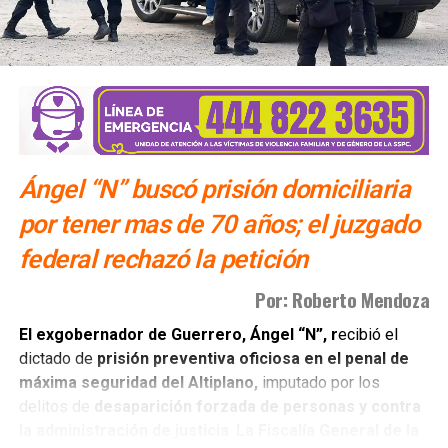
misma vialidad para incorporarse a avenida Simón Díaz,
con dirección a avenida de la Constitución y el
fraccionamiento Simón Díaz.
Como parte de la estrategia de movilidad, la avenida
Francisco Martínez de la Vega, en el tramo comprendido
entre avenida de las Torres y avenida Simón Díaz,
Ángel “N” buscó prisión domiciliaria
permanecerá cerrada al tránsito vehicular.
El primer
tramo, de avenida de las Torres al callejón peatonal
por tener mas de 70 años; el juzgado
América del Sur,
federal rechazó la petición
Por: Roberto Mendoza
El exgobernador de Guerrero, Ángel “N”, r
ecibió el
dictado de
prisión preventiva oficiosa en el penal de
máxima seguridad del Altiplano,
imputado por los
delitos de
desaparición forzada de personas y contra
será habilitado como callejón peatonal, mientras que el
la administración de justicia
.
La Fiscalía General de la