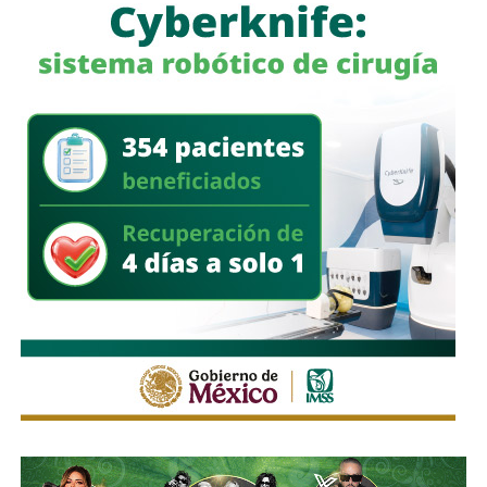
Históricamente propiedad de la familia Koplowitz,
FCC se
consolidó como una de las constructoras más
importantes de España
, pero fue acumulando una deuda
que la dejó al borde de la quiebra a mediados de la década
pasada, hasta que
el ingeniero Slim inyectó el capital
necesario para salvar a la compañía y convertirse en
su principal accionista
. Desde su llegada, se han hecho
con proyectos de la talla de la remodelación del
Estadio
Santiago Bernabéu
del Real Madrid y de la ampliación
del
Metro de Nueva York
.