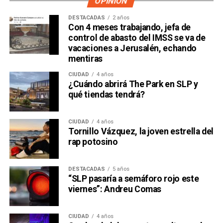
OPINIÓN
DESTACADAS
2 años
Con 4 meses trabajando, jefa de
control de abasto del IMSS se va de
vacaciones a Jerusalén, echando
mentiras
CIUDAD
4 años
¿Cuándo abrirá The Park en SLP y
qué tiendas tendrá?
CIUDAD
4 años
Tornillo Vázquez, la joven estrella del
rap potosino
DESTACADAS
5 años
“SLP pasaría a semáforo rojo este
viernes”: Andreu Comas
CIUDAD
4 años