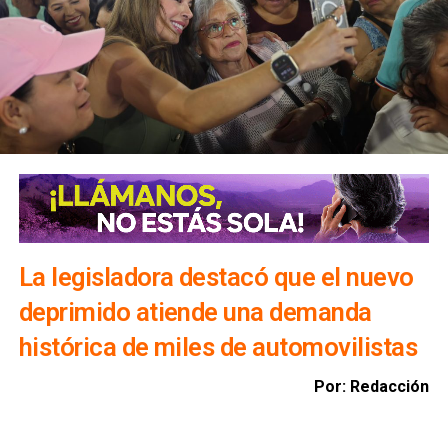
Precisó que, en caso de que algún embalse alcance el 90
por ciento de su capacidad, un comité técnico determinará
la realización de desfogues controlados para proteger
viviendas, infraestructura y bienes materiales de la
población.
Además, exhortó a la ciudadanía a evitar transitar por el
bulevar Río Santiago durante las lluvias, ya que los
colectores pluviales descargan directamente hacia esa
vialidad, incrementando el riesgo para automovilistas y
peatones.
La legisladora destacó que el nuevo
deprimido atiende una demanda
histórica de miles de automovilistas
Por: Redacción