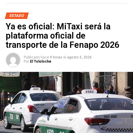
estado por el que pasarán casi medio millón de personas,
y de Jalisco, estado que
recibirá más de un millón
ESTADO
Ya es oficial: MiTaxi será la
plataforma oficial de
transporte de la Fenapo 2026
Publicado hace
9 horas
el
agosto 5, 2026
Por
El Tololoche
en San Juan de los Lagos.
Dijo que por parte de la
Secretaría de Salud
se pondrá a
disposición de la peregrinación el
Consultorio Móvil
, así
como las unidades médicas y ambulancias de San Antonio
y Villa de Arriaga. Informaron que se contará con
medicamento básico y suero antiviperino.
La Policía Federal informó que implementará un operativo
especial el día 23 de enero desde
Villa de Arriaga
en