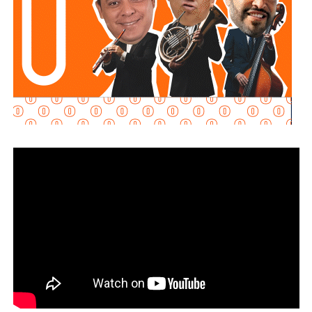
Señaló que esta infraestructura también genera mayor
confianza para las inversiones nacionales e
internacionales, al mejorar la conectividad entre las zonas
habitacionales, industriales y comerciales, consolidando a
San Luis Potosí como un destino estratégico para el
desarrollo económico.
“Desde hace cinco años comenzó la construcción de un
nuevo
San Luis Potosí,
donde las obras, los programas
sociales y las oportunidades llegan a las cuatro regiones
del estado. Hoy contamos con un
Circuito Potosí
moderno, nuevas carreteras, infraestructura educativa y
proyectos que están transformando la vida de las familias
potosinas”, expresó la Senadora del Partido Verde.