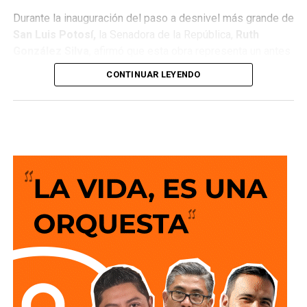
Durante la inauguración del paso a desnivel más grande de
San Luis Potosí,
la Senadora de la República,
Ruth
González Silva
, afirmó que esta obra representa un antes
y un después para la movilidad del estado al consolidar a
CONTINUAR LEYENDO
San Luis Potosí como una de las entidades con mayor
desarrollo en infraestructura del país, resultado de cinco
años de trabajo y visión del Gobierno del Cambio.
La legisladora destacó que el nuevo deprimido atiende
una demanda histórica de miles de automovilistas y
permitirá reducir significativamente los tiempos de
traslado, lo que se traduce en una mejor calidad de vida
para las familias potosinas, al disponer de más tiempo
para convivir, además de fortalecer la competitividad del
estado.