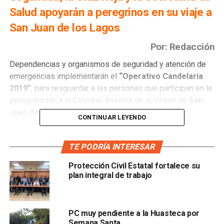
Salud apoyarán a peregrinos en su viaje a
San Juan de los Lagos
Por: Redacción
Dependencias y organismos de seguridad y atención de
emergencias implementarán el
“Operativo Candelaria
2019”
, para resguardar a las personas que participan en la
peregrinación a la Catedral-Basílica de la Virgen de
San
Juan de los Lagos
en Jalisco.
CONTINUAR LEYENDO
Ignacio Benavente Duque, director general de la
Coordinación Estatal de Protección Civil
, dijo que se
TE PODRÍA INTERESAR
llevó a cabo una reunión interinstitucional para la
Protección Civil Estatal fortalece su
implementación de este operativo, con la participación de
plan integral de trabajo
Protección Civil de San Luis Potosí,
Policía Federal,
Secretaría de Seguridad Pública, Cruz Roja y
Secretaría de Salud
, así como con representantes de
PC muy pendiente a la Huasteca por
Caravana Nacional de la Fe San Luis Potosí.
Semana Santa