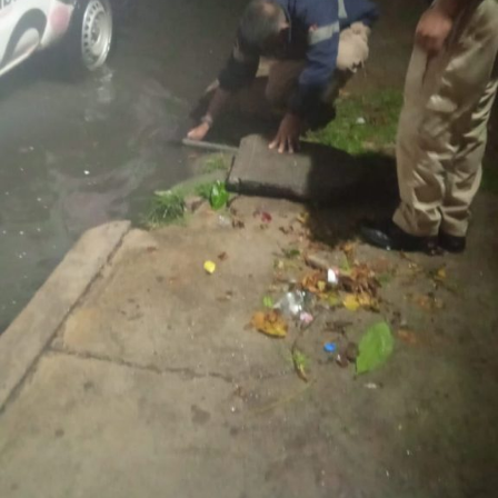
colaboración de la ciudadanía durante el desarrollo de
estas labores e invita a
respetar
la señalización
instalada, conducir con moderación y atender las
indicaciones
del personal que participa en los trabajos, a
fin de garantizar la seguridad de todas y todos.
También lee:
Tangamanga prevé refuerzo con Guardia Civil
tras dos su1c1d10s