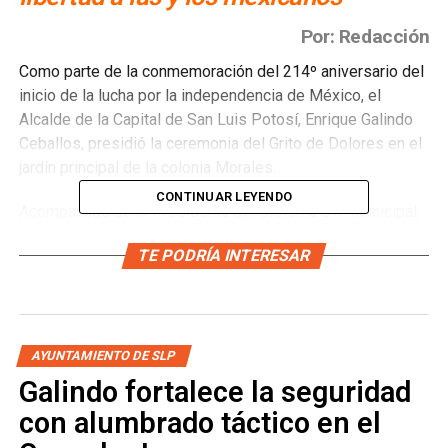
Por: Redacción
Como parte de la conmemoración del 214º aniversario del
inicio de la lucha por la independencia de México, el
Alcalde de la Capital de San Luis Potosí, Enrique Galindo
Ceballos, presidió la ceremonia del Grito de Dolores en el
jardín principal de la colonia Morales.
CONTINUAR LEYENDO
Acompañado de la Presidenta del Sistema DIF Municipal,
Estela Arriaga Márquez, así como de regidores entrantes y
TE PODRÍA INTERESAR
salientes, además de directores de distintas áreas
municipales, el Edil destacó la importancia de esta fecha
histórica.
Durante su intervención, exclamó las tradicionales arengas
AYUNTAMIENTO DE SLP
patrióticas: “¡Mexicanos: viva la Independencia nacional!,
Galindo fortalece la seguridad
¡Vivan los héroes que nos dieron patria y libertad!, ¡Viva
con alumbrado táctico en el
Hidalgo!, ¡Viva Morelos!, ¡Viva Josefa Ortiz de
Domínguez!, ¡Viva Aldama!, ¡Viva Guerrero!, ¡Viva Morales,