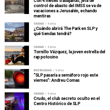
Con 4 meses trabajando, jefa de
control de abasto del IMSS se va de
vacaciones a Jerusalén, echando
mentiras
CIUDAD
4 años
¿Cuándo abrirá The Park en SLP y
qué tiendas tendrá?
CIUDAD
4 años
Tornillo Vázquez, la joven estrella del
rap potosino
DESTACADAS
5 años
“SLP pasaría a semáforo rojo este
viernes”: Andreu Comas
CIUDAD
4 años
Crudo, el club secreto oculto en el
Centro Histórico de SLP