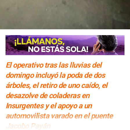
El operativo tras las lluvias del
domingo incluyó la poda de dos
árboles, el retiro de uno caído, el
desazolve de coladeras en
Insurgentes y el apoyo a un
automovilista varado en el puente
Jacobo Payán