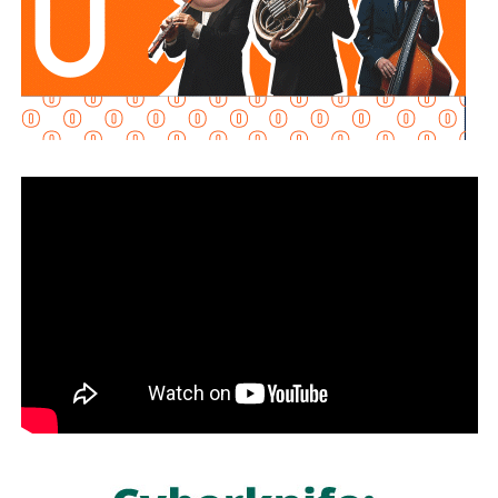
En la calle
José María Mercado
, colonia
Insurgentes
,
personal de la corporación retiró basura acumulada en las
bocas de tormenta para permitir el desfogue del agua, lo
que redujo el nivel del encharcamiento en la zona.
En el
puente Jacobo Payán
, elementos de Protección
Civil inspeccionaron un vehículo varado y brindaron apoyo
a sus ocupantes, con el objetivo de garantizar su
seguridad y la de quienes transitaban por el lugar.
La dependencia también atendió reportes de inundaciones
en distintos sectores de la capital potosina y mantiene
recorridos permanentes de supervisión para evaluar
afectaciones, aunque no precisó el número de viviendas o
vialidades con daños.