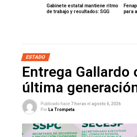
Gabinete estatal mantiene ritmo
Fenap
de trabajo y resultados: SGG
para 
ESTADO
Entrega Gallardo 
última generació
Publicado hace
7 horas
el
agosto 6, 2026
Por
La Trompeta