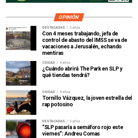
OPINIÓN
DESTACADAS
2 años
Con 4 meses trabajando, jefa de
control de abasto del IMSS se va de
vacaciones a Jerusalén, echando
mentiras
CIUDAD
4 años
¿Cuándo abrirá The Park en SLP y
qué tiendas tendrá?
CIUDAD
4 años
Tornillo Vázquez, la joven estrella del
rap potosino
DESTACADAS
5 años
“SLP pasaría a semáforo rojo este
viernes”: Andreu Comas