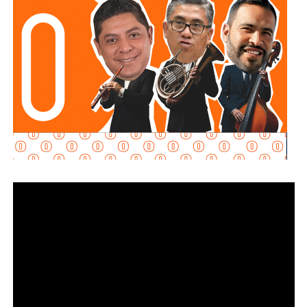
capacitaciones que establece la normatividad.
La realidad
es que no cumplieron con ninguno de estos
requisitos
“, declaró.
Martínez Acosta señaló que
la dependencia mantiene
disposición para que Uber complete el procedimiento
y pueda operar conforme a la ley, por lo que descartó que
exista una postura de persecución hacia la empresa.
“No es un tema de persecución ni de cacería. Al contrario,
buscamos que ellos mismos nos ayuden a que la
empresa cumpla con la legalidad y con todo lo que
establecen las leyes locales”, afirmó.
La secretaria agregó qu
e incluso han sostenido
reuniones con algunos operadores interesados en
prestar el servicio mediante la plataforma,
También lee:
Medio tiempo: Amor en tiempos de
Geopolítica y futbol | Reflexión de J.C. Haro