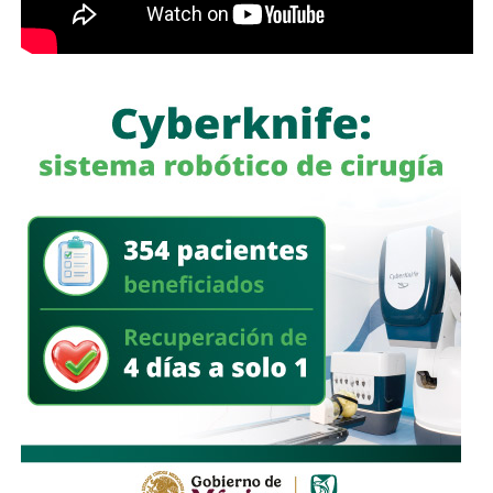
a quienes se les ha explicado el proceso de
regularización.
Asimismo, sostuvo que el incumplimiento de
la empresa
deja a los propios conductores en una situación de
vulnerabilidad,
al no contar con las condiciones legales
previstas por la normativa estatal.
“Es la empresa la que no cumple con lo que las leyes
locales establecen y eso deja a los operadores en estado
de indefensión”, señaló.
Respecto a la llegada de nuevas plataformas digitales al
estado
, Martínez Acosta consideró que la
competencia representa una oportunidad para