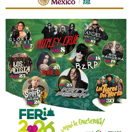
mejorar la calidad del servicio de transporte.
“Hoy el gremio del taxismo entiende que la competencia
es buena. Ellos estarán tratando de mejorar y brindar un
mejor servicio, mientras que la ciudadanía podrá elegir la
opción que considere más conveniente”, comentó.
La titular de la SCT reiteró que, mientras Uber no complete
el procedimiento administrativo y cumpla con las
obligaciones previstas en la ley, la plataforma no podrá
prestar el servicio de transporte en San Luis Potosí.
También lee:
Ya es oficial: MiTaxi será la plataforma oficial
de transporte de la Fenapo 2026