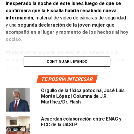
inesperado la noche de este lunes luego de que se
confirmara que la Fiscalía habría recabado nueva
información,
material de video de cámaras de seguridad
y una
segunda declaración de la joven mujer que
acompañó en el lugar y momento de los hechos al hoy
occiso.
Producto de la segunda declaración de la mujer que lo
acompañaba-de quien se ha reservado su identidad- y que
CONTINUAR LEYENDO
había huido a Guanajuato, recabada en interrogatorio
anoche, a los testimonios de testigos presenciales y
TE PODRÍA INTERESAR
fuentes internas de la Fiscalía,
se presentan nuevos
datos y una linea de tiempo, aunque con vacíos,
Orgullo de la física potosina, José Luis
respecto a lo que ocurrió minutos antes del disparo y
Morán López | Columna de J.R.
Martínez/Dr. Flash
posterior muerte de Jorge Dávila Ramírez.
Conforme a todo lo anterior, esto es lo que se sabe sobre
Acuerdan colaboración entre ENAC y
los últimos minutos con vida del pasante de la facultad de
FCC de la UASLP
estomatología de la Universidad Autónoma de San Luis