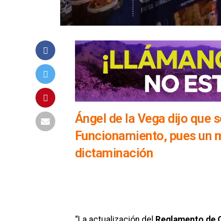
Ángel de la Vega dijo que s
Funcionamiento, pues un m
dictaminación
“La actualización del
Reglamento de 