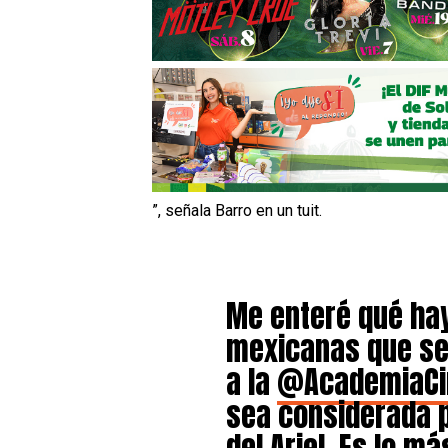
”, señala Barro en un tuit.
Me enteré qué hay
mexicanas que se
a la
@AcademiaC
sea considerada p
del Ariel. Es lo m