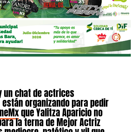
 un chat de actrices
 están organizando para pedir
ineMx
que Yalitza Aparicio no
ara la terna de Mejor Actriz
ás mediocre, patético y vil que