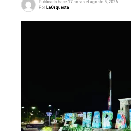
Publicado hace
17 horas
el
agosto 5, 2026
Por
LaOrquesta