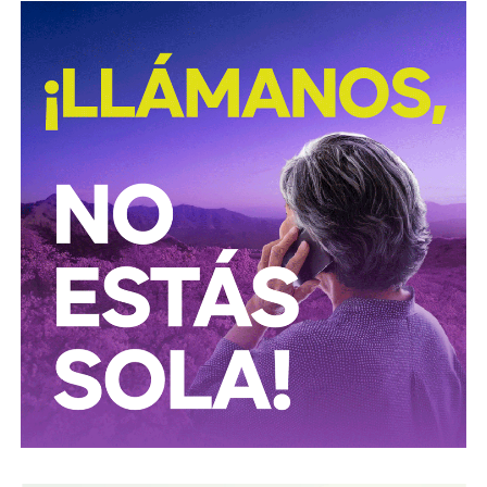
Según la institución, el desmantelamiento de estos
centros clandestinos representa un golpe a las
estructuras logísticas y financieras dedicadas al mercado
ilícito de combustibles, una actividad que genera pérdidas
millonarias para el Estado y representa riesgos para la
infraestructura energética nacional.
Las autoridades señalaron que las investigaciones
continúan para identificar a las personas responsables de
operar estos inmuebles, así como las posibles redes
criminales relacionadas con el procesamiento y
distribución ilegal de combustibles.
También lee:
Tangamanga prevé refuerzo con Guardia Civil
tras dos su1c1d10s