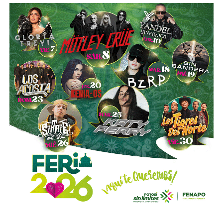
completas de producción para hidrocarburos, alrededor de
40 mil litros de petróleo crudo y diésel
, además de
muestras de ácido sulfúrico, hidrocarburos y diversa
documentación relacionada con la operación del sitio.
Las investigaciones también permitieron ejecutar cateos
en Tizayuca, Hidalgo, y Cuautla, Morelos.
En Hidalgo fueron asegurados más de
456 mil litros
de un
líquido que podría corresponder a hidrocarburos o
productos químicos utilizados para su procesamiento,
mientras que en Morelos se localizaron documentos,
talones de cheques y muestras obtenidas de diversos
contenedores.
La Fiscalía General de la República informó que estos
operativos forman parte del
Plan Estratégico de
Procuración de Justicia 2026-2029
, cuyo objetivo es
combatir los delitos de alto impacto, entre ellos el robo y
procesamiento ilegal de hidrocarburos.