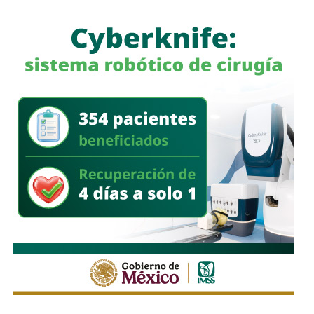
camioneta tipo pick up
, documentación diversa y
alrededor de 40 cinchos de seguridad para escotillas de
pipas, utilizados comúnmente en el transporte de
combustibles.
En un segundo cateo, realizado en la comunidad de
Laguna de San Vicente
, también en territorio potosino, la
FGR aseguró otro inmueble donde presuntamente operaba
un centro de procesamiento ilegal de hidrocarburos.
Ahí fueron encontrados
18 tanques verticales
, dos líneas