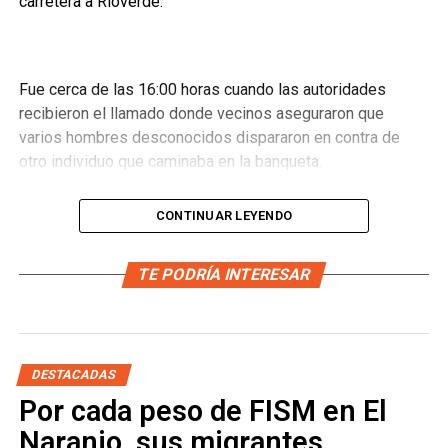
carretera a Rioverde.
Fue cerca de las 16:00 horas cuando las autoridades
recibieron el llamado donde vecinos aseguraron que
varios hombres desconocidos dispararon en contra de
otro individuo que caminaba en la banqueta.
CONTINUAR LEYENDO
Testigos aseguraron haber escuchado diversos disparo y
al avistar la escena vieron el cuerpo tendido en la acera y
TE PODRÍA INTERESAR
un vehículo que se alejaba. No se dieron datos sobre la
identidad de la víctima.
DESTACADAS
Por cada peso de FISM en El
Naranjo, sus migrantes