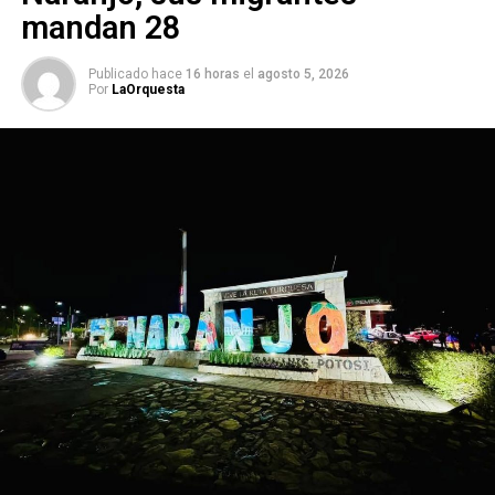
mandan 28
Publicado hace
16 horas
el
agosto 5, 2026
Por
LaOrquesta
Elementos de la Policía Estatal atendieron el llamado y se
supo que en el lugar se encontraron al menos 8 casquillos
percutidos. El cuerpo fue trasladado al Servicio Médico
Legista para realizar la necropsia de ley.
ARTÍCULOS RELACIONADOS:
SIGUIENTE
Balean a policías Metropolitanos
NO TE PIERDAS
Nava, los desarrolladores, y la sierra de San
Miguelito