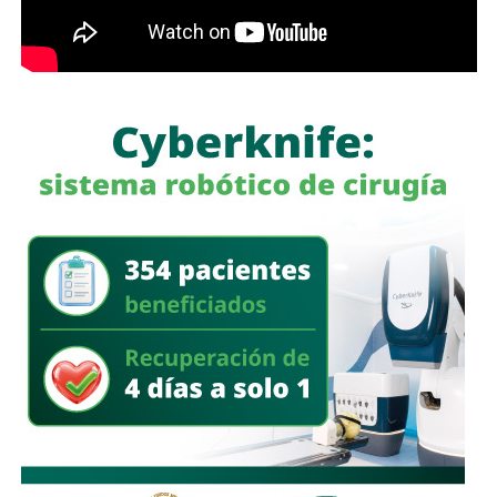
El diputado afirmó que
los gobiernos municipales
desempeñan un papel clave en la detección de
actividades ilícitas
, ya que son las autoridades más
cercanas a las comunidades y pueden identificar
movimientos fuera de lo habitual para reportarlos
oportunamente.
Asimismo, reconoció el trabajo de inteligencia e
investigación realizado por las autoridades para combatir
este tipo de delitos y consideró que la coordinación
institucional seguirá siendo fundamental para atender la
problemática en las distintas regiones de San Luis Potosí.
Finalmente, informó que
durante la próxima sesión del
Consejo Estatal de Seguridad también se revisarán
los avances en la implementación de las reformas
constitucionales
encaminadas a garantizar mejores
condiciones salariales para las y los policías municipales
de la entidad.