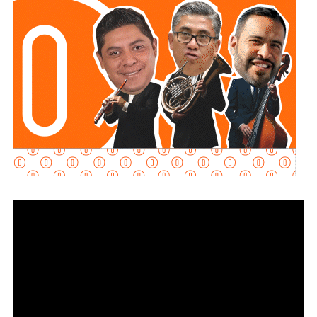
este tipo de acciones contribuyen a fortalecer la
seguridad, desarticular redes criminales y generar
condiciones de certeza para la llegada de inversiones.
Badillo Moreno sostuvo que l
a seguridad es una
responsabilidad compartida entre los tres órdenes de
gobierno
, por lo que consideró indispensable mantener la
coordinación entre municipios, estado y Federación. En
ese sentido, adelantó que el tema deberá abordarse
durante la próxima reunión del Consejo Estatal de
Seguridad.