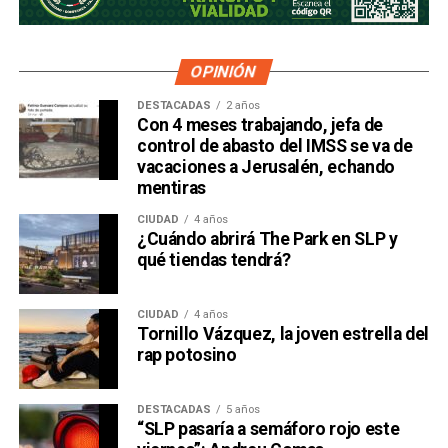
OPINIÓN
DESTACADAS
2 años
Con 4 meses trabajando, jefa de
control de abasto del IMSS se va de
vacaciones a Jerusalén, echando
mentiras
CIUDAD
4 años
¿Cuándo abrirá The Park en SLP y
qué tiendas tendrá?
CIUDAD
4 años
Tornillo Vázquez, la joven estrella del
rap potosino
DESTACADAS
5 años
“SLP pasaría a semáforo rojo este