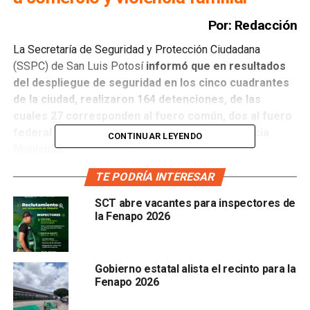
Por: Redacción
La Secretaría de Seguridad y Protección Ciudadana
(SSPC) de San Luis Potosí
informó que en resultados
del despliegue de seguridad en los cinco cuadrantes
de la ciudad, realizaron 164 detenciones, de las
cuales 27 corresponden al fuero común, dos al fuero
federal y 135 puestas a disposición de la Justicia
CONTINUAR LEYENDO
Municipal.
TE PODRÍA INTERESAR
El informe de resultados de la SSPC correspondiente a la
semana del 2 al 8 de abril
destacaron la detención de
SCT abre vacantes para inspectores de
27 personas por la comisión de delitos como
la Fenapo 2026
posesión de narcóticos, robo a comercio y violencia
familiar.
Asimismo, señalaron que
se logró el rescate
de dos personas víctimas de secuestro virtual, la
Gobierno estatal alista el recinto para la
detención de dos personas por el delito de robo
Fenapo 2026
equiparado de vehículo y la recuperación de cinco