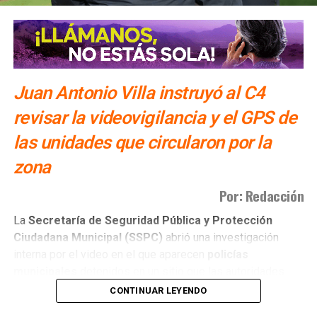
Juan Antonio Villa instruyó al C4
revisar la videovigilancia y el GPS de
las unidades que circularon por la
zona
Por: Redacción
La
Secretaría de Seguridad Pública y Protección
Ciudadana Municipal (SSPC)
abrió una investigación
interna por el video en el que aparecen
policías
municipales
detenidos en un sitio que las autoridades
tienen identificado como
punto de venta de drogas
.
CONTINUAR LEYENDO