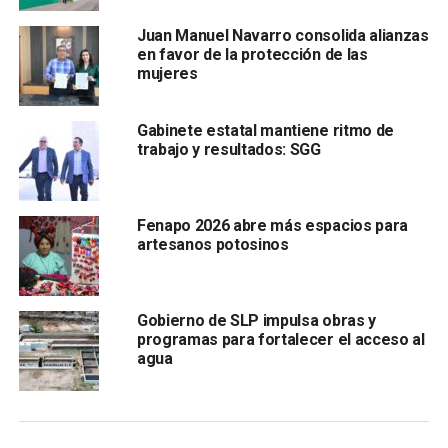
vehículos
con reporte de robo vigente.
Juan Manuel Navarro consolida alianzas
La SSPC mencionó que se llevaron a cabo diversas
en favor de la protección de las
acciones operativas que permitieron el
mujeres
Gabinete estatal mantiene ritmo de
trabajo y resultados: SGG
Fenapo 2026 abre más espacios para
artesanos potosinos
decomiso de varias dosis de drogas, con un valor
aproximado de 250 mil pesos; además de un total de
135 disposiciones ante el Juez Cívico por faltas al
Gobierno de SLP impulsa obras y
Bando de Policía y Gobierno, así como la atención a un
programas para fortalecer el acceso al
agua
total de 472 auxilios, a través del sistema de
emergencia 9-1-1.
La dirección de la SSPC
indicó que los resultados