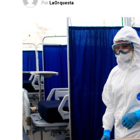
Por
LaOrquesta