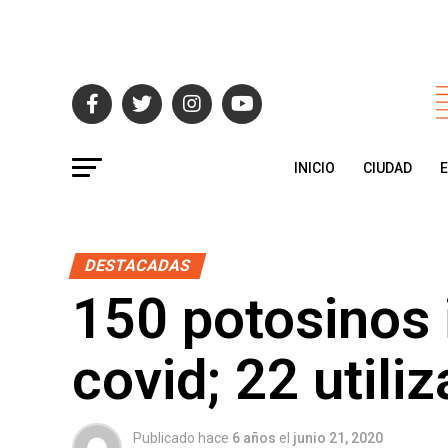
INICIO
CIUDAD
DESTACADAS
150 potosinos 
covid; 22 utili
Publicado hace
6 años
el
junio 21, 2020