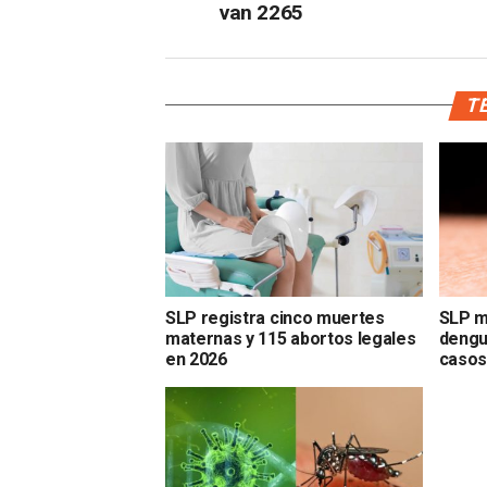
van 2265
TE
SLP registra cinco muertes
SLP m
maternas y 115 abortos legales
dengu
en 2026
caso