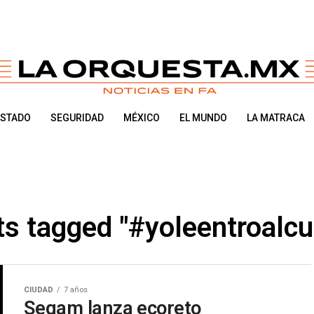
ESTADO
SEGURIDAD
MÉXICO
EL MUNDO
LA MATRACA
ts tagged "#yoleentroalc
CIUDAD
7 años
Segam lanza ecoreto