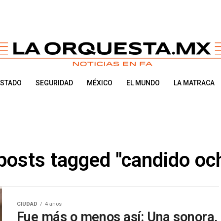
ESTADO
SEGURIDAD
MÉXICO
EL MUNDO
LA MATRACA
 posts tagged "candido oc
CIUDAD
4 años
Fue más o menos así: Una sonora,