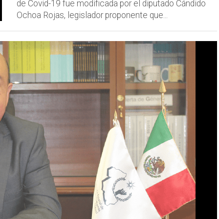
de Covid-19 fue modificada por el diputado Cándido
Ochoa Rojas, legislador proponente que...