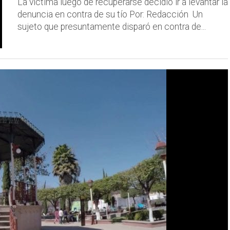
La víctima luego de recuperarse decidió ir a levantar la
denuncia en contra de su tío Por: Redacción Un
sujeto que presuntamente disparó en contra de...