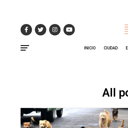
INICIO
CIUDAD
All p