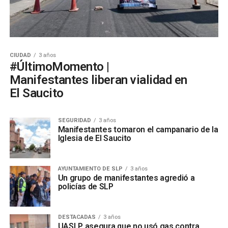
CIUDAD
3 años
#ÚltimoMomento |
Manifestantes liberan vialidad en
El Saucito
SEGURIDAD
3 años
Manifestantes tomaron el campanario de la
Iglesia de El Saucito
AYUNTAMIENTO DE SLP
3 años
Un grupo de manifestantes agredió a
policías de SLP
DESTACADAS
3 años
UASLP asegura que no usó gas contra