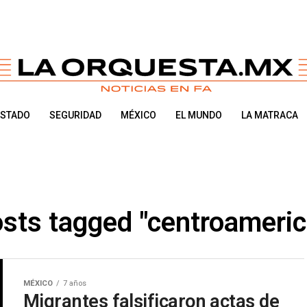
ESTADO
SEGURIDAD
MÉXICO
EL MUNDO
LA MATRACA
osts tagged "centroameri
MÉXICO
7 años
Migrantes falsificaron actas de