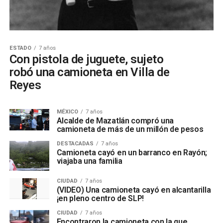
ESTADO
7 años
Con pistola de juguete, sujeto
robó una camioneta en Villa de
Reyes
MÉXICO
7 años
Alcalde de Mazatlán compró una
camioneta de más de un millón de pesos
DESTACADAS
7 años
Camioneta cayó en un barranco en Rayón;
viajaba una familia
CIUDAD
7 años
(VIDEO) Una camioneta cayó en alcantarilla
¡en pleno centro de SLP!
CIUDAD
7 años
Encontraron la camioneta con la que