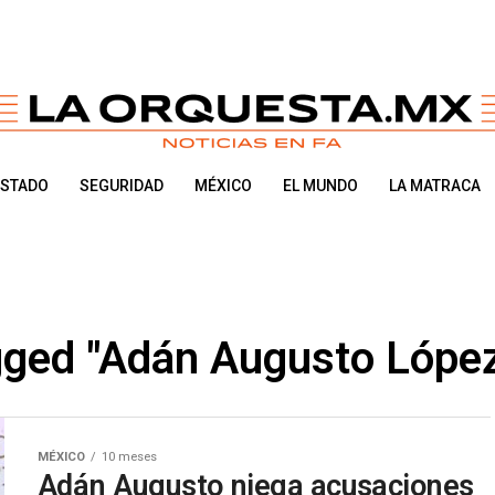
ESTADO
SEGURIDAD
MÉXICO
EL MUNDO
LA MATRACA
agged "Adán Augusto Lópe
MÉXICO
10 meses
Adán Augusto niega acusaciones