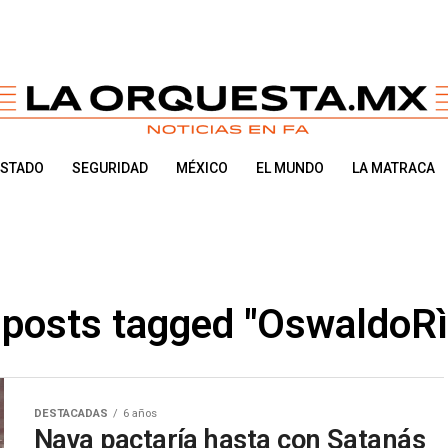
ESTADO
SEGURIDAD
MÉXICO
EL MUNDO
LA MATRACA
 posts tagged "OswaldoRì
DESTACADAS
6 años
Nava pactaría hasta con Satanás