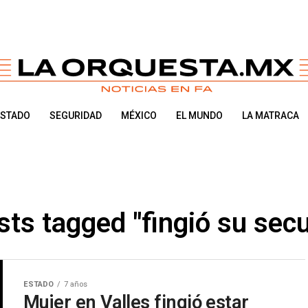
ESTADO
SEGURIDAD
MÉXICO
EL MUNDO
LA MATRACA
sts tagged "fingió su sec
ESTADO
7 años
Mujer en Valles fingió estar