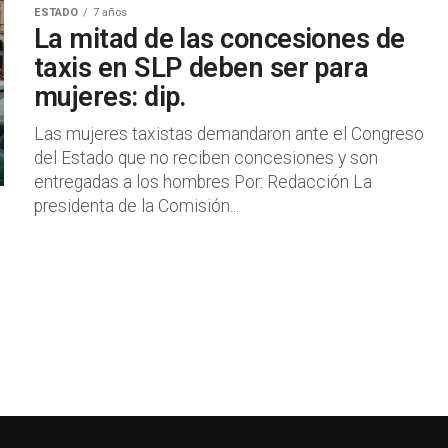
ESTADO
7 años
La mitad de las concesiones de
taxis en SLP deben ser para
mujeres: dip.
Las mujeres taxistas demandaron ante el Congreso
del Estado que no reciben concesiones y son
entregadas a los hombres Por: Redacción La
presidenta de la Comisión...