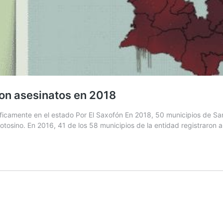
ron asesinatos en 2018
ficamente en el estado Por El Saxofón En 2018, 50 municipios de Sa
 potosino. En 2016, 41 de los 58 municipios de la entidad registraron